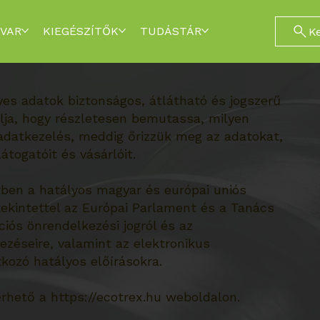
VAR
KIEGÉSZÍTŐK
TUDÁSTÁR
K
yes adatok biztonságos, átlátható és jogszerű
élja, hogy részletesen bemutassa, milyen
 adatkezelés, meddig őrizzük meg az adatokat,
átogatóit és vásárlóit.
ben a hatályos magyar és európai uniós
tekintettel az Európai Parlament és a Tanács
iós önrendelkezési jogról és az
ezéseire, valamint az elektronikus
ozó hatályos előírásokra.
érhető a
https://ecotrex.hu
weboldalon.