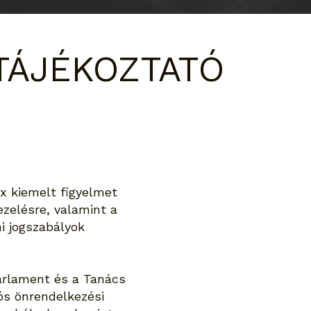
TÁJÉKOZTATÓ
x kiemelt figyelmet
ezelésre, valamint a
i jogszabályok
arlament és a Tanács
ós önrendelkezési