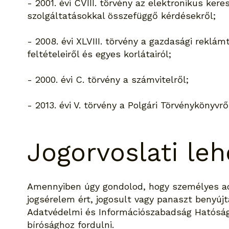
- 2001. évi CVIII. törvény az elektronikus ker
szolgáltatásokkal összefüggő kérdésekről;
- 2008. évi XLVIII. törvény a gazdasági reklá
feltételeiről és egyes korlátairól;
- 2000. évi C. törvény a számvitelről;
- 2013. évi V. törvény a Polgári Törvénykönyvrő
Jogorvoslati le
Amennyiben úgy gondolod, hogy személyes ad
jogsérelem ért, jogosult vagy panaszt benyúj
Adatvédelmi és Információszabadság Hatóság
bírósághoz fordulni.