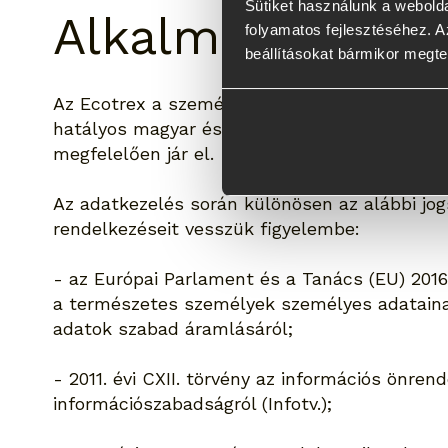
Sütiket használunk a webolda
Alkalmazott jog
folyamatos fejlesztéséhez. Az
beállításokat bármikor megte
Az Ecotrex a személyes adatok kezelése sor
hatályos magyar és európai uniós jogszabály
megfelelően jár el.
Az adatkezelés során különösen az alábbi jo
rendelkezéseit vesszük figyelembe:
- az Európai Parlament és a Tanács (EU) 201
a természetes személyek személyes adataina
adatok szabad áramlásáról;
- 2011. évi CXII. törvény az információs önrend
információszabadságról (Infotv.);