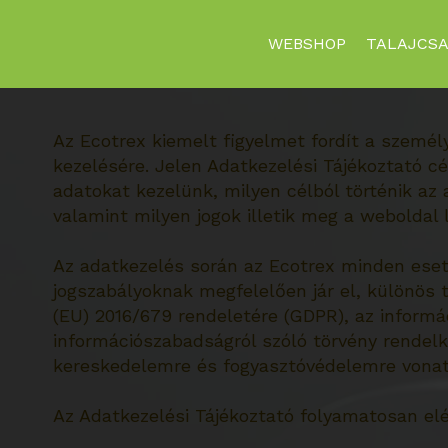
WEBSHOP
TALAJCSA
Az Ecotrex kiemelt figyelmet fordít a személ
kezelésére. Jelen Adatkezelési Tájékoztató c
adatokat kezelünk, milyen célból történik az
valamint milyen jogok illetik meg a weboldal l
Az adatkezelés során az Ecotrex minden eset
jogszabályoknak megfelelően jár el, különös 
(EU) 2016/679 rendeletére (GDPR), az informác
információszabadságról szóló törvény rendelk
kereskedelemre és fogyasztóvédelemre vonatk
Az Adatkezelési Tájékoztató folyamatosan el