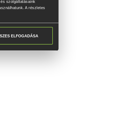
s szolgáltatásaink 
asználhatunk. A részletes 
SZES ELFOGADÁSA