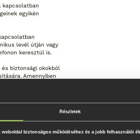
l kapcsolatban
geinek egyikén
 kapcsolatban
nikus levél útján vagy
fonon keresztül is.
és biztonsági okokból
sítására. Amennyiben
lános tájékoztatás
sel kapcsolatos
Részletek
ül, de legkésőbb a
időn belül válaszol.
 a weboldal biztonságos működéséhez és a jobb felhasználói é