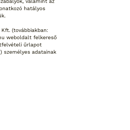
szabályok, valamint az
vonatkozó hatályos
ük.
ft. (továbbiakban:
hu
weboldalt felkereső
felvételi űrlapot
t) személyes adatainak