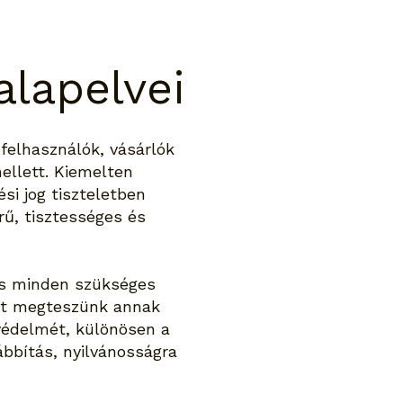
alapelvei
 felhasználók, vásárlók
ellett. Kiemelten
si jog tiszteletben
rű, tisztességes és
és minden szükséges
ést megteszünk annak
védelmét, különösen a
ábbítás, nyilvánosságra