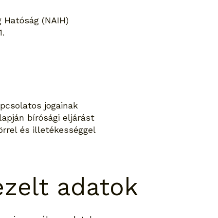
g Hatóság (NAIH)
1.
apcsolatos jogainak
apján bírósági eljárást
rrel és illetékességgel
zelt adatok