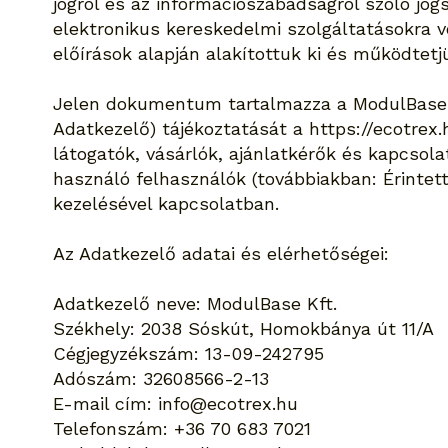
jogról és az információszabadságról szóló jog
elektronikus kereskedelmi szolgáltatásokra 
előírások alapján alakítottuk ki és működtetj
Jelen dokumentum tartalmazza a ModulBase K
Adatkezelő) tájékoztatását a
https://ecotrex.
látogatók, vásárlók, ajánlatkérők és kapcsolat
használó felhasználók (továbbiakban: Érintet
kezelésével kapcsolatban.
Az Adatkezelő adatai és elérhetőségei:
Adatkezelő neve: ModulBase Kft.
Székhely: 2038 Sóskút, Homokbánya út 11/A
Cégjegyzékszám: 13-09-242795
Adószám: 32608566-2-13
E-mail cím:
info@ecotrex.hu
Telefonszám: +36 70 683 7021