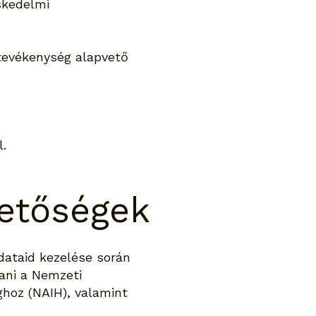
eskedelmi
mtevékenység alapvető
l.
hetőségek
ataid kezelése során
tani a Nemzeti
hoz (NAIH), valamint