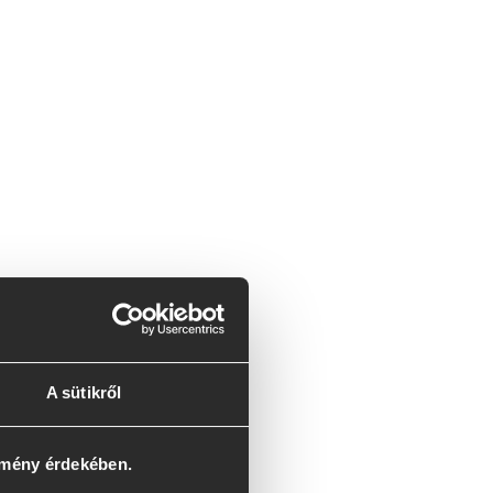
A sütikről
lmény érdekében.