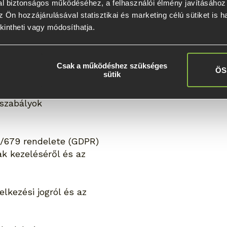
l biztonságos működéséhez, a felhasználói élmény javításához é
szabályok
 Ön hozzájárulásával statisztikai és marketing célú sütiket is h
kintheti vagy módosíthatja.
án a mindenkor
ok rendelkezéseinek
Csak a működéshez szükséges
ÖS
sütik
gszabályok
6/679 rendelete (GDPR)
k kezeléséről és az
elkezési jogról és az