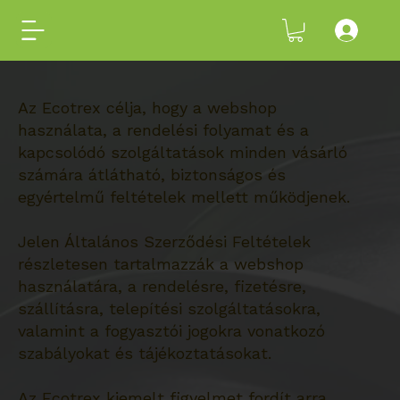
Az Ecotrex célja, hogy a webshop
használata, a rendelési folyamat és a
kapcsolódó szolgáltatások minden vásárló
számára átlátható, biztonságos és
egyértelmű feltételek mellett működjenek.
Jelen Általános Szerződési Feltételek
részletesen tartalmazzák a webshop
használatára, a rendelésre, fizetésre,
szállításra, telepítési szolgáltatásokra,
valamint a fogyasztói jogokra vonatkozó
szabályokat és tájékoztatásokat.
Az Ecotrex kiemelt figyelmet fordít arra,