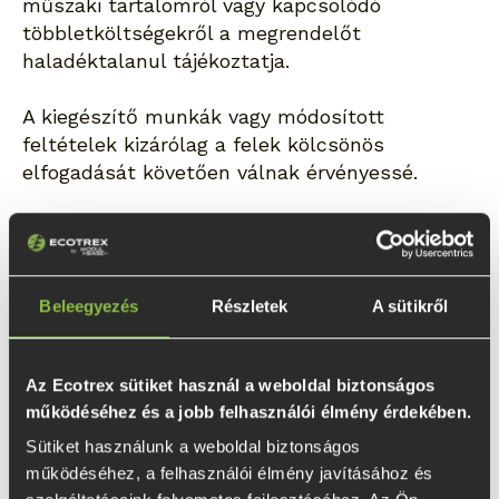
műszaki tartalomról vagy kapcsolódó
többletköltségekről a megrendelőt
haladéktalanul tájékoztatja.
A kiegészítő munkák vagy módosított
feltételek kizárólag a felek kölcsönös
elfogadását követően válnak érvényessé.
Minőség, jótállás és reklamációkezelés
Az Ecotrex törekszik arra, hogy a webshopban
Beleegyezés
Részletek
A sütikről
forgalmazott termékek, valamint a telepítési
és kivitelezési szolgáltatások megfeleljenek a
vonatkozó műszaki, minőségi és szakmai
Az Ecotrex sütiket használ a weboldal biztonságos
követelményeknek.
működéséhez és a jobb felhasználói élmény érdekében.
Sütiket használunk a weboldal biztonságos 
Az Ecotrex a munkavégzés során megfelelő
működéséhez, a felhasználói élmény javításához és 
minőségű alapanyagokat, szerkezeti elemeket