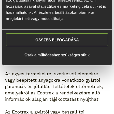
szolgáltatásaink folyamatos fejlesztéséhez. Az Ön 
és technológiákat alkalmaz, valamint törekszik
hozzájárulásával statisztikai és marketing célú sütiket is 
a kivitelezési munkák folyamatos szakmai
használhatunk. A részletes beállításokat bármikor 
ellenőrzésére.
megtekintheti vagy módosíthatja.
Az Ecotrex a termékekre és szolgáltatásokra a
mindenkor hatályos magyar jogszabályok
ÖSSZES ELFOGADÁSA
szerinti kellékszavatossági,
termékszavatossági és — amennyiben
alkalmazandó — jótállási kötelezettségeket
Csak a működéshez szükséges sütik
vállalja.
Az egyes termékekre, szerkezeti elemekre
vagy beépített anyagokra vonatkozó gyártói
garanciák és jótállási feltételek eltérhetnek,
amelyekről az Ecotrex a rendelkezésre álló
információk alapján tájékoztatást nyújthat.
Az Ecotrex a gyártói vagy beszállítói