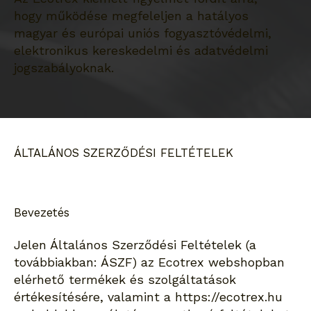
hogy működése megfeleljen a hatályos
magyar és európai uniós fogyasztóvédelmi,
elektronikus kereskedelmi és adatvédelmi
jogszabályoknak.
ÁLTALÁNOS SZERZŐDÉSI FELTÉTELEK
Bevezetés
Jelen Általános Szerződési Feltételek (a
továbbiakban: ÁSZF) az Ecotrex webshopban
elérhető termékek és szolgáltatások
értékesítésére, valamint a
https://ecotrex.hu