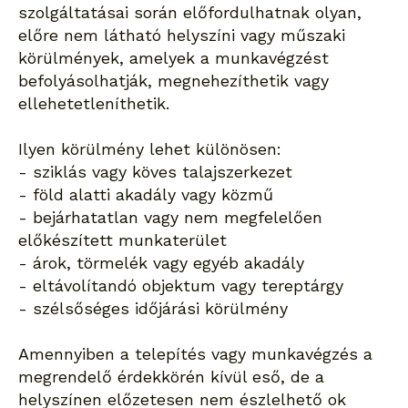
szolgáltatásai során előfordulhatnak olyan,
előre nem látható helyszíni vagy műszaki
körülmények, amelyek a munkavégzést
befolyásolhatják, megnehezíthetik vagy
ellehetetleníthetik.
Ilyen körülmény lehet különösen:
- sziklás vagy köves talajszerkezet
- föld alatti akadály vagy közmű
- bejárhatatlan vagy nem megfelelően
előkészített munkaterület
- árok, törmelék vagy egyéb akadály
- eltávolítandó objektum vagy tereptárgy
- szélsőséges időjárási körülmény
Amennyiben a telepítés vagy munkavégzés a
megrendelő érdekkörén kívül eső, de a
helyszínen előzetesen nem észlelhető ok