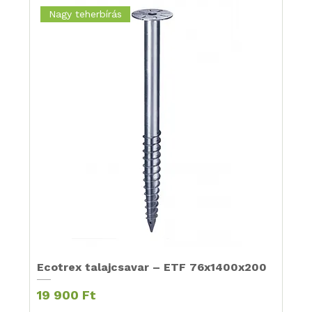
Nagy teherbírás
Ecotrex talajcsavar – ETF 76x1400x200
Ár
19 900 Ft