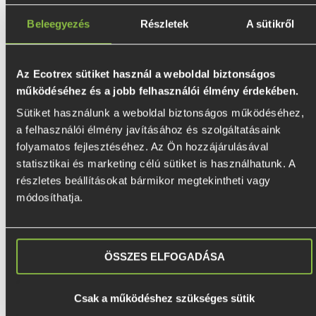
Beleegyezés
Részletek
A sütikről
Az Ecotrex sütiket használ a weboldal biztonságos
működéséhez és a jobb felhasználói élmény érdekében.
Sütiket használunk a weboldal biztonságos működéséhez, 
a felhasználói élmény javításához és szolgáltatásaink 
folyamatos fejlesztéséhez. Az Ön hozzájárulásával 
statisztikai és marketing célú sütiket is használhatunk. A 
részletes beállításokat bármikor megtekintheti vagy 
módosíthatja.
Ecotrex talajcsavar – ETF 76x2000x200
Ár
25 900 Ft
ÖSSZES ELFOGADÁSA
Csak a működéshez szükséges sütik