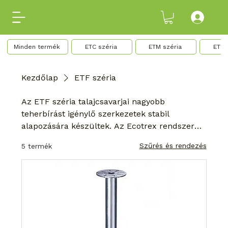
ETR 
Minden termék
ETC széria
ETM széria
Kezdőlap
ETF széria
Az ETF széria talajcsavarjai nagyobb
teherbírást igénylő szerkezetek stabil
alapozására készültek. Az Ecotrex rendszer
gyors, megbízható és betonozás nélküli
Szűrés és rendezés
5 termék
megoldást kínál kültéri projektekhez, ahol
fontos a tartós rögzítés és a hosszú távú
stabilitás.