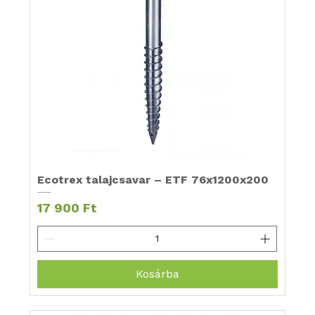
Ecotrex talajcsavar – ETF 76x1200x200
Ár
17 900 Ft
Kosárba