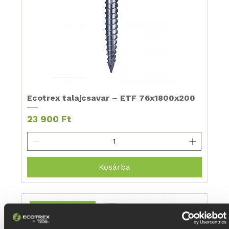
Ecotrex talajcsavar – ETF 76x1800x200
Ár
23 900 Ft
Kosárba
Nagy teherbírás