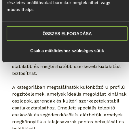
részletes beállításokat bármikor megtekintheti vagy 
módosíthatja.
Kiegészítők talajcsavaros rendszerekhez
Az Ecotrex kiegészítők kategóriája olyan 
rögzítőelemeket és telepítő eszközöket tartalmaz, 
ÖSSZES ELFOGADÁSA
amelyek hatékonyabbá és pontosabbá teszik a 
talajcsavaros rendszerek kivitelezését. A megfelelő 
Csak a működéshez szükséges sütik
kiegészítők használata nemcsak gyorsabb 
telepítést tesz lehetővé, hanem hosszú távon is 
stabilabb és megbízhatóbb szerkezeti kialakítást 
biztosíthat.
A kategóriában megtalálhatók különböző U profilú 
rögzítőelemek, amelyek ideális megoldást kínálnak 
oszlopok, gerendák és kültéri szerkezetek stabil 
csatlakoztatásához. Emellett speciális telepítő 
eszközök és segédeszközök is elérhetők, amelyek 
megkönnyítik a talajcsavarok pontos behajtását és 
beállítását.