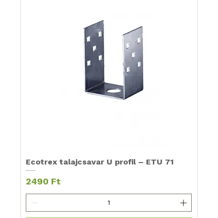
Ecotrex talajcsavar U profil – ETU 71
Ár
2490 Ft