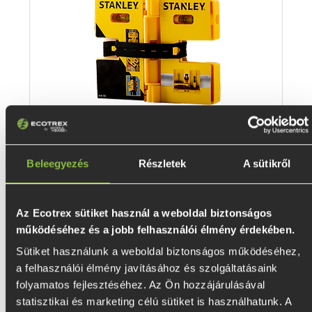
Beleegyezés
Részletek
A sütikről
Stanley mágneses sarok vízmérték
Az Ecotrex sütiket használ a weboldal biztonságos
Ár
3490 Ft
működéséhez és a jobb felhasználói élmény érdekében.
Sütiket használunk a weboldal biztonságos működéséhez, 
a felhasználói élmény javításához és szolgáltatásaink 
Kosárba
folyamatos fejlesztéséhez. Az Ön hozzájárulásával 
statisztikai és marketing célú sütiket is használhatunk. A 