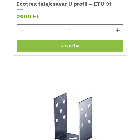
Ecotrex talajcsavar U profil – ETU 91
Ár
2690 Ft
Kosárba