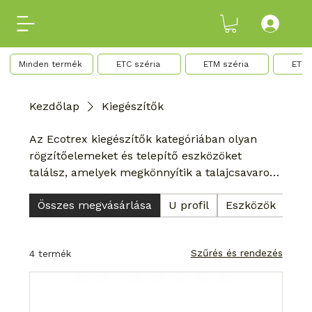
ETR 
Minden termék
ETC széria
ETM széria
Kezdőlap
Kiegészítők
Az Ecotrex kiegészítők kategóriában olyan
rögzítőelemeket és telepítő eszközöket
találsz, amelyek megkönnyítik a talajcsavaros
rendszerek gyors, pontos és stabil
Összes megvásárlása
U profil
Eszközök
kivitelezését.
Szűrés és rendezés
4 termék