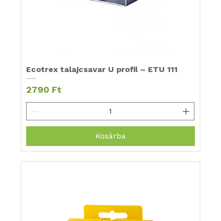
Ecotrex talajcsavar U profil – ETU 111
Ár
2790 Ft
Kosárba