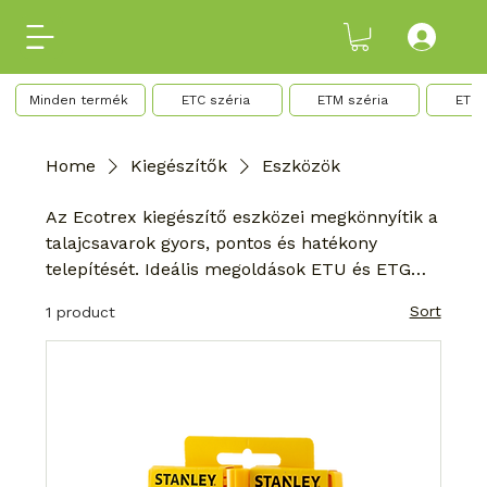
ETR 
Minden termék
ETC széria
ETM széria
Home
Kiegészítők
Eszközök
Az Ecotrex kiegészítő eszközei megkönnyítik a
talajcsavarok gyors, pontos és hatékony
telepítését. Ideális megoldások ETU és ETG
típusú talajcsavarok behajtásához,
Sort
1 product
igazításához és szereléséhez.