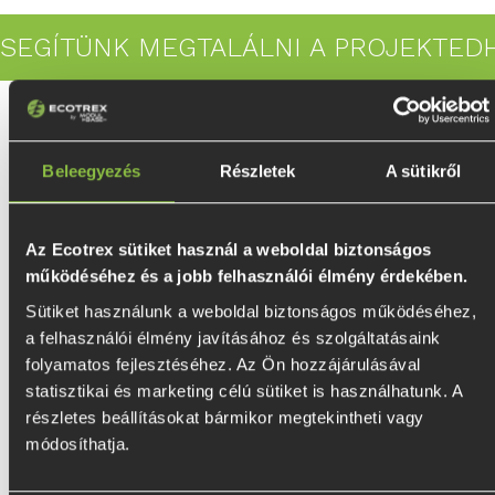
SEGÍTÜNK MEGTALÁLNI A PROJEKTEDHE
Beleegyezés
Részletek
A sütikről
Az Ecotrex sütiket használ a weboldal biztonságos
működéséhez és a jobb felhasználói élmény érdekében.
OLDALAK
Sütiket használunk a weboldal biztonságos működéséhez, 
Kezdőlap
a felhasználói élmény javításához és szolgáltatásaink 
Webshop
folyamatos fejlesztéséhez. Az Ön hozzájárulásával 
A Talajcsavar
statisztikai és marketing célú sütiket is használhatunk. A 
Blog
Küldetésünk
részletes beállításokat bármikor megtekintheti vagy 
Inspiráció
módosíthatja.
Ötletek
Hírlevél feliratkozás