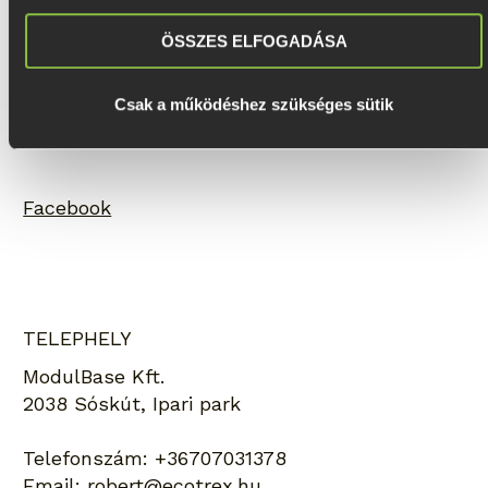
Szállítási információk
Sütikezelési tájékoztató
ÖSSZES ELFOGADÁSA
Elállási nyilatkozat
Visszaküldési tájékoztató
Kapcsolat
Csak a működéshez szükséges sütik
Impresszum
Facebook
TELEPHELY
ModulBase Kft.
2038 Sóskút, Ipari park
Telefonszám:
+36707031378
Email:
robert@ecotrex.hu