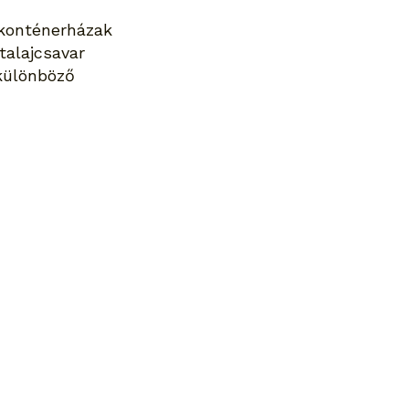
 konténerházak
talajcsavar
 különböző