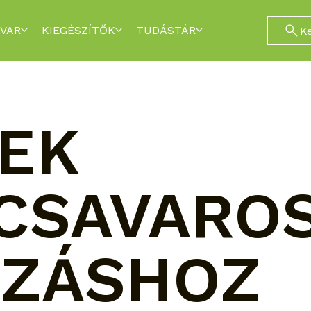
VAR
KIEGÉSZÍTŐK
TUDÁSTÁR
K
EK
CSAVARO
OZÁSHOZ