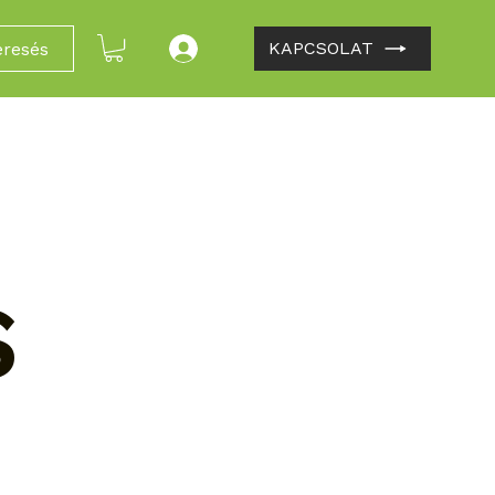
KAPCSOLAT
eresés
S