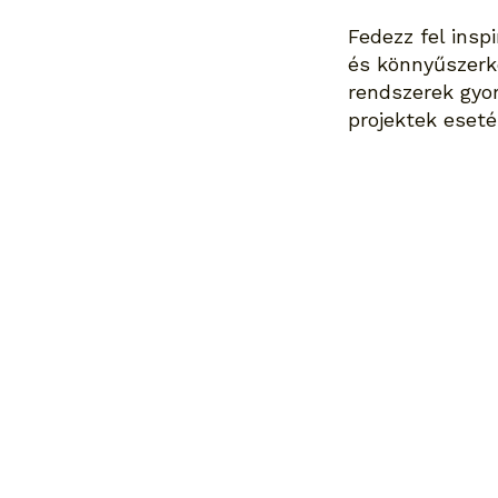
Fedezz fel insp
és könnyűszerke
rendszerek gyor
projektek eseté