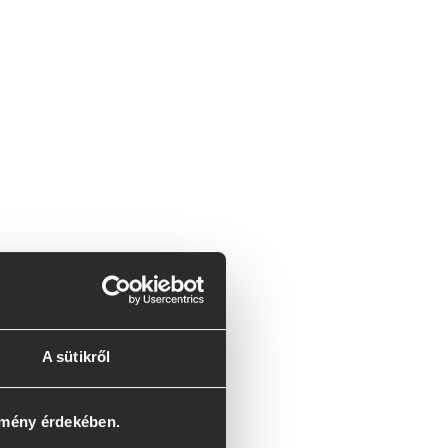
A sütikről
lmény érdekében.