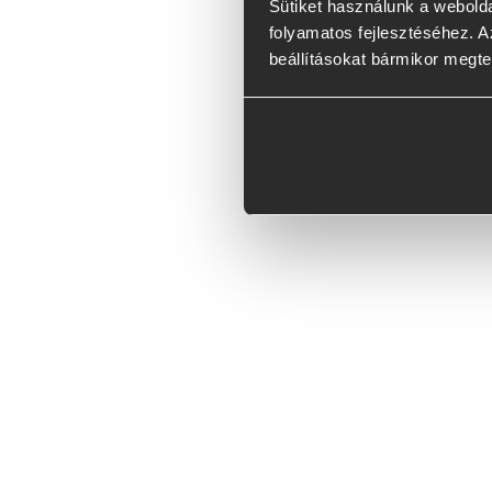
Sütiket használunk a webolda
folyamatos fejlesztéséhez. Az
beállításokat bármikor megte