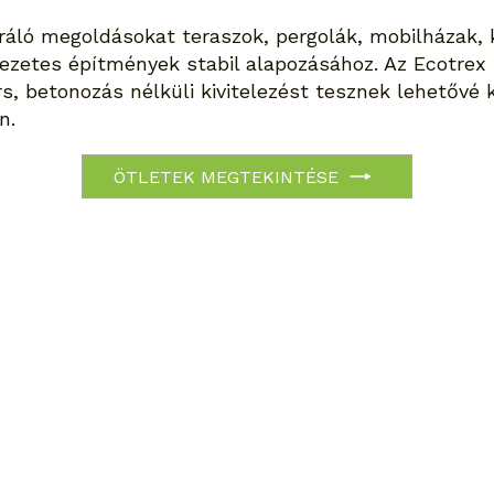
iráló megoldásokat teraszok, pergolák, mobilházak,
zetes építmények stabil alapozásához. Az Ecotrex 
s, betonozás nélküli kivitelezést tesznek lehetővé
n.
ÖTLETEK MEGTEKINTÉSE