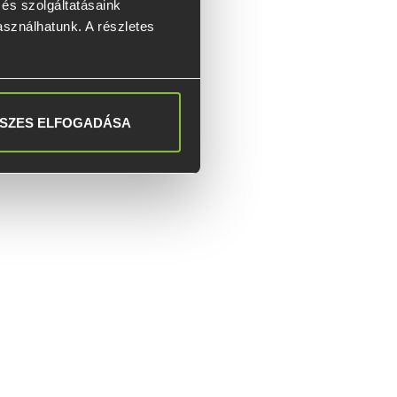
s szolgáltatásaink 
asználhatunk. A részletes 
SZES ELFOGADÁSA