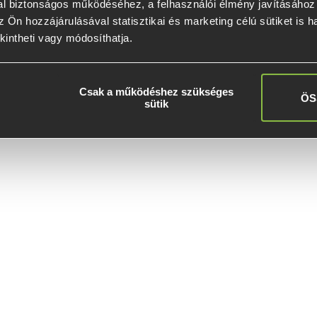
l biztonságos működéséhez, a felhasználói élmény javításához é
 Ön hozzájárulásával statisztikai és marketing célú sütiket is h
kintheti vagy módosíthatja.
Csak a működéshez szükséges
ÖS
sütik