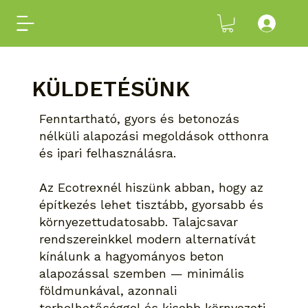
KÜLDETÉSÜNK
Fenntartható, gyors és betonozás
nélküli alapozási megoldások otthonra
és ipari felhasználásra.
Az Ecotrexnél hiszünk abban, hogy az
építkezés lehet tisztább, gyorsabb és
környezettudatosabb. Talajcsavar
rendszereinkkel modern alternatívát
kínálunk a hagyományos beton
alapozással szemben — minimális
földmunkával, azonnali
terhelhetőséggel és kisebb környezeti