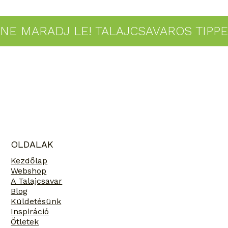
NE MARADJ LE! TALAJCSAVAROS TIPP
OLDALAK
Kezdőlap
Webshop
A Talajcsavar
Blog
Küldetésünk
Inspiráció
Ötletek