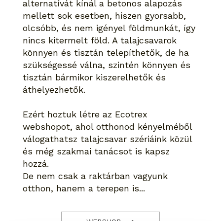
alternatívát kínál a betonos alapozás
mellett sok esetben, hiszen gyorsabb,
olcsóbb, és nem igényel földmunkát, így
nincs kitermelt föld. A talajcsavarok
könnyen és tisztán telepíthetők, de ha
szükségessé válna, szintén könnyen és
tisztán bármikor kiszerelhetők és
áthelyezhetők.
Ezért hoztuk létre az Ecotrex
webshopot, ahol otthonod kényelméből
válogathatsz talajcsavar szériáink közül
és még szakmai tanácsot is kapsz
hozzá.
De nem csak a raktárban vagyunk
otthon, hanem a terepen is...