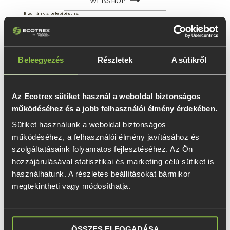
WEBSHOP
Bízd ránk a telepítést is!
Sem sör, sem beton nem fog folyni.
Csak a munka.
Kollégáink profi eszközökkel (elektromos
Beleegyezés
Részletek
A sütikről
behajtók, lézeres szintmérő, egyéb
szükséges eszközök) vonulnak a
helyszínre egy általad kényelmesen
Az Ecotrex sütiket használ a weboldal biztonságos
kiválasztott időpontban.
működéséhez és a jobb felhasználói élmény érdekében.
Nem hagyunk nyomokat és akár azonnal
Sütiket használunk a weboldal biztonságos 
elkezdheted az építkezést, ha lent
működéséhez, a felhasználói élmény javításához és 
vannak a csavarok.
szolgáltatásaink folyamatos fejlesztéséhez. Az Ön 
Válaszd ki a megfelelő terméket és
hozzájárulásával statisztikai és marketing célú sütiket is 
foglalj időpontot most.
használhatunk. A részletes beállításokat bármikor 
megtekintheti vagy módosíthatja.
KAPCSOLAT
AHOL TALÁLKOZHATTÁL VELÜNK
ÖSSZES ELFOGADÁSA