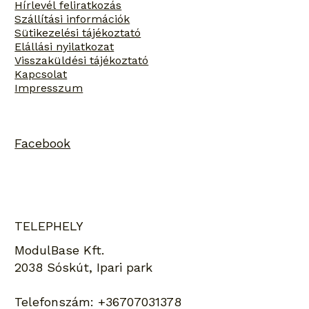
Hírlevél feliratkozás
Szállítási információk
Sütikezelési tájékoztató
Elállási nyilatkozat
Visszaküldési tájékoztató
Kapcsolat
Impresszum
Facebook
TELEPHELY
ModulBase Kft.
2038 Sóskút, Ipari park
Telefonszám:
+36707031378