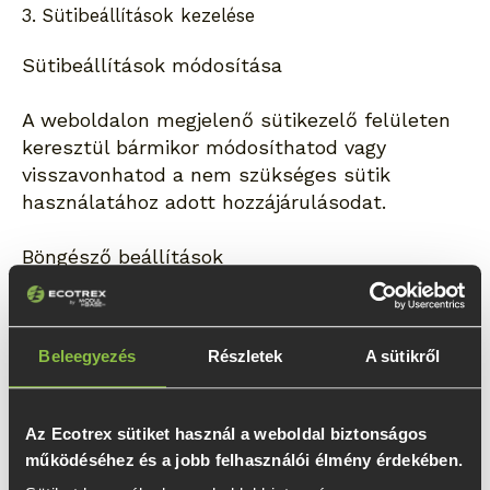
3. Sütibeállítások kezelése
Sütibeállítások módosítása
A weboldalon megjelenő sütikezelő felületen
keresztül bármikor módosíthatod vagy
visszavonhatod a nem szükséges sütik
használatához adott hozzájárulásodat.
Böngésző beállítások
A legtöbb böngésző lehetőséget biztosít a
sütik kezelésére, törlésére vagy teljes
Beleegyezés
Részletek
A sütikről
letiltására. Ezeket a beállításokat a böngésződ
saját menürendszerében találod meg.
Az Ecotrex sütiket használ a weboldal biztonságos
A sütik letiltása esetén előfordulhat, hogy a
működéséhez és a jobb felhasználói élmény érdekében.
weboldal egyes funkciói nem működnek