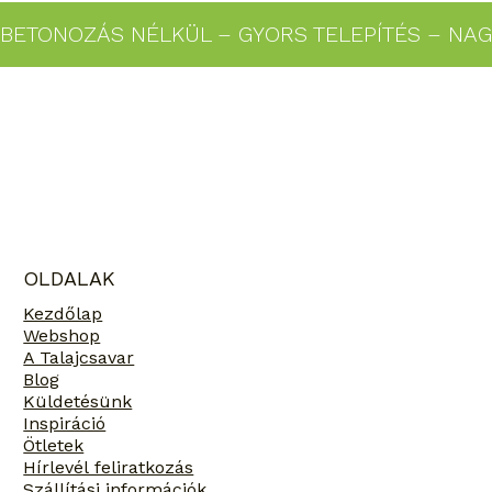
BETONOZÁS NÉLKÜL – GYORS TELEPÍTÉS – NAG
OLDALAK
Kezdőlap
Webshop
A Talajcsavar
Blog
Küldetésünk
Inspiráció
Ötletek
Hírlevél feliratkozás
Szállítási információk