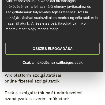
Sütiket használunk a weboldal biztonságos 
megfelelően.
működéséhez, a felhasználói élmény javításához és 
szolgáltatásaink folyamatos fejlesztéséhez. Az Ön 
4. Harmadik fél szolgáltatók
hozzájárulásával statisztikai és marketing célú sütiket is 
használhatunk. A részletes beállításokat bármikor 
A weboldalon használt egyes sütik külső
megtekintheti vagy módosíthatja.
szolgáltatóktól származhatnak.
Ilyen szolgáltatók lehetnek például:
ÖSSZES ELFOGADÁSA
Google Analytics
Csak a működéshez szükséges sütik
Google Ads
Meta szolgáltatások
Wix platform szolgáltatásai
online fizetési szolgáltatók
Ezek a szolgáltatók saját adatkezelési
szabályzataik szerint működnek.