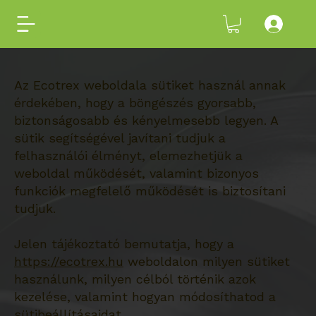
Az Ecotrex weboldala sütiket használ annak
érdekében, hogy a böngészés gyorsabb,
biztonságosabb és kényelmesebb legyen. A
sütik segítségével javítani tudjuk a
felhasználói élményt, elemezhetjük a
weboldal működését, valamint bizonyos
funkciók megfelelő működését is biztosítani
tudjuk.
Jelen tájékoztató bemutatja, hogy a
https://ecotrex.hu
weboldalon milyen sütiket
használunk, milyen célból történik azok
kezelése, valamint hogyan módosíthatod a
sütibeállításaidat.