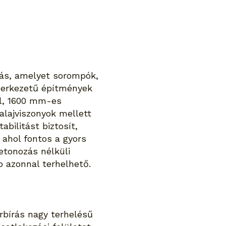
dás, amelyet sorompók,
szerkezetű építmények
el, 1600 mm-es
alajviszonyok mellett
bilitást biztosít,
 ahol fontos a gyors
etonozás nélküli
ap azonnal terhelhető.
rbírás nagy terhelésű