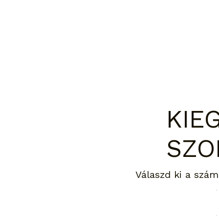
KIE
SZO
Válaszd ki a szám