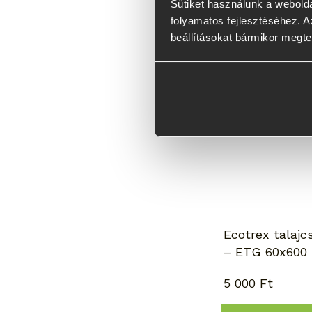
Sütiket használunk a webolda
folyamatos fejlesztéséhez. Az
beállításokat bármikor megte
Napernyőhöz
kiváló
Ecotrex talajc
– ETG 60x600
5 000 Ft