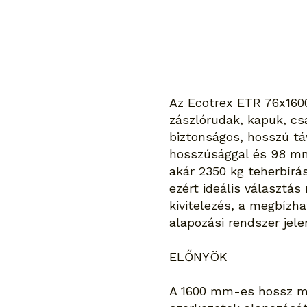
Az Ecotrex ETR 76x160
zászlórudak, kapuk, cs
biztonságos, hosszú t
hosszúsággal és 98 mm-
akár 2350 kg teherbírás
ezért ideális választás
kivitelezés, a megbízh
alapozási rendszer jele
ELŐNYÖK
A 1600 mm-es hossz mél