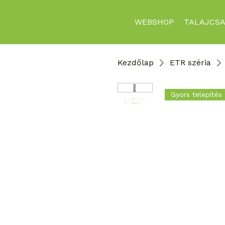
WEBSHOP
TALAJCSA
Kezdőlap
ETR széria
Gyors telepítés