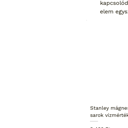
kapcsolód
elem egys
Stanley mágne
sarok vízmérté