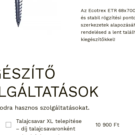
Az Ecotrex ETR 68x700
és stabil rögzítési ponto
szerkezetek alapozásáh
rendelésed a lent talál
kiegészítőkkel!
GÉSZÍTŐ
LGÁLTATÁSOK
odra hasznos szolgáltatásokat.
Talajcsavar XL telepítése
10 900 Ft
– díj talajcsavaronként