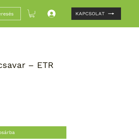
KAPCSOLAT
eresés
jcsavar – ETR
osárba