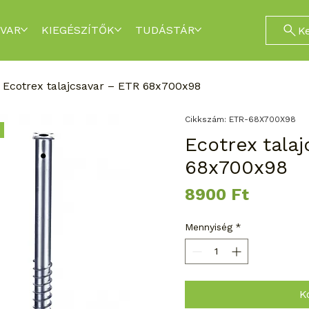
VAR
KIEGÉSZÍTŐK
TUDÁSTÁR
K
Ecotrex talajcsavar – ETR 68x700x98
Cikkszám: ETR-68X700X98
Ecotrex tala
68x700x98
Ár
8900 Ft
Mennyiség
*
K