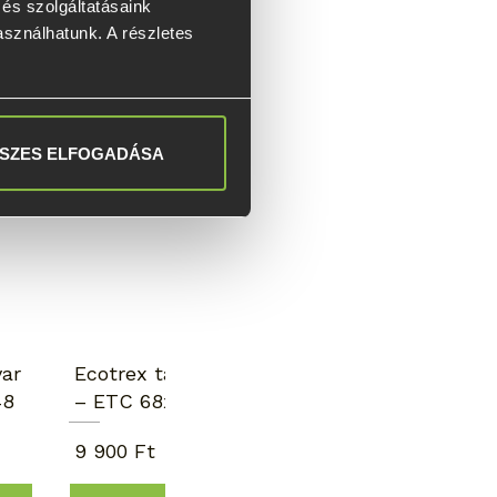
s szolgáltatásaink 
asználhatunk. A részletes 
Kézi telepítés
SZES ELFOGADÁSA
var
Ecotrex talajcsavar
48
– ETC 68x900x148
9 900 Ft