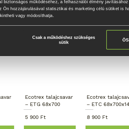
l biztonságos működéséhez, a felhasználói élmény javításához é
 Ön hozzájárulásával statisztikai és marketing célú sütiket is h
kintheti vagy módosíthatja.
Napernyőhöz
Kézi telepítés
kiváló
Csak a működéshez szükséges
ÖS
sütik
savar
Ecotrex talajcsavar
Ecotrex talajcsa
– ETG 68x700
– ETC 68x700x1
5 900 Ft
8 900 Ft