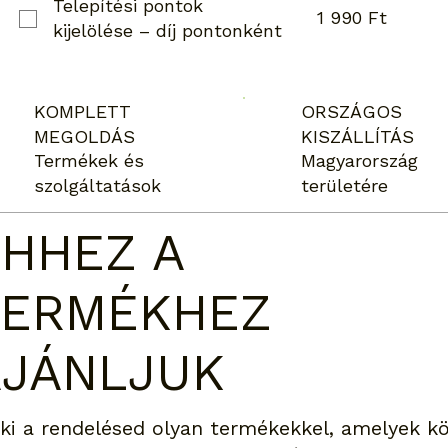
Telepítési pontok
1 990 Ft
kijelölése – díj pontonként
KOMPLETT
ORSZÁGOS
MEGOLDÁS
KISZÁLLÍTÁS
Termékek és
Magyarország
szolgáltatások
területére
HHEZ A
TERMÉKHEZ
AJÁNLJUK
 ki a rendelésed olyan termékekkel, amelyek kö