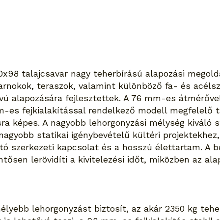
0x98 talajcsavar nagy teherbírású alapozási megol
arnokok, teraszok, valamint különböző fa- és acél
ávú alapozására fejlesztettek. A 76 mm-es átmérőv
es fejkialakítással rendelkező modell megfelelő t
ra képes. A nagyobb lehorgonyzási mélység kiváló sta
 nagyobb statikai igénybevételű kültéri projektekhez,
ató szerkezeti kapcsolat és a hosszú élettartam. A b
ntősen lerövidíti a kivitelezési időt, miközben az al
yebb lehorgonyzást biztosít, az akár 2350 kg tehe