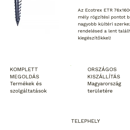
Az Ecotrex ETR 76x1600x
mély rögzítési pontot b
nagyobb kültéri szerkez
rendelésed a lent talál
kiegészítőkkel!
KOMPLETT
ORSZÁGOS
MEGOLDÁS
KISZÁLLÍTÁS
Termékek és
Magyarország
szolgáltatások
területére
TELEPHELY