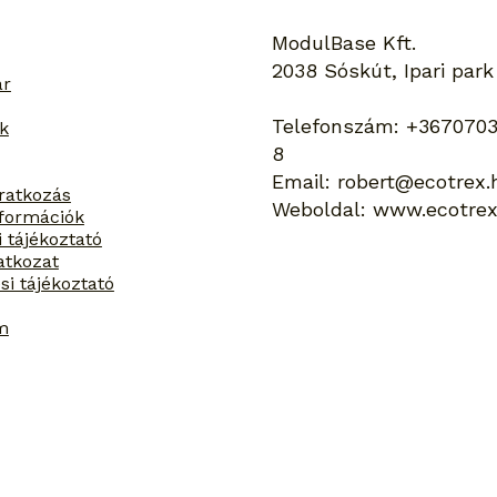
ModulBase Kft.
2038 Sóskút, Ipari park
ar
Telefonszám:
+3670703
k
8
Email:
robert@ecotrex.
iratkozás
Weboldal:
www.ecotrex
információk
i tájékoztató
latkozat
si tájékoztató
m