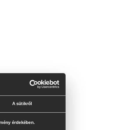
A sütikről
lmény érdekében.