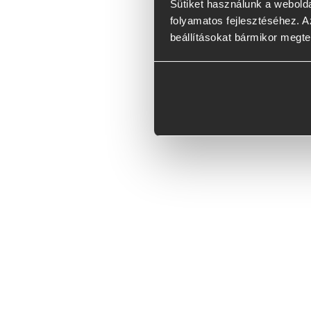
Sütiket használunk a webolda
folyamatos fejlesztéséhez. Az
beállításokat bármikor megte