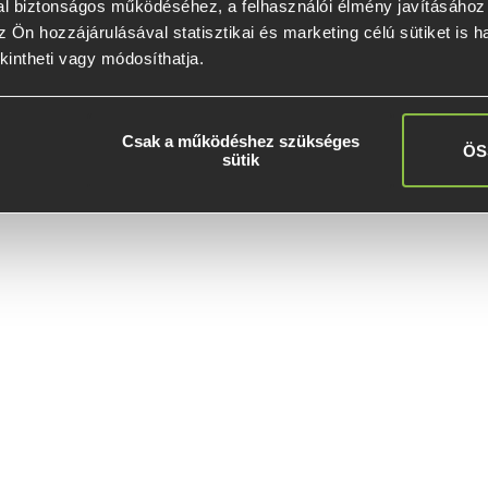
l biztonságos működéséhez, a felhasználói élmény javításához é
 Ön hozzájárulásával statisztikai és marketing célú sütiket is h
kintheti vagy módosíthatja.
Csak a működéshez szükséges
ÖS
sütik