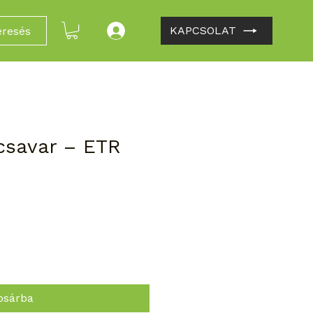
KAPCSOLAT
eresés
jcsavar – ETR
osárba