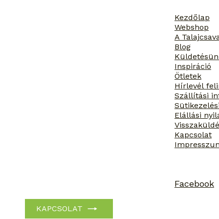
Kezdőlap
Webshop
A Talajcsav
Blog
Küldetésün
Inspiráció
Ötletek
Hírlevél fel
Szállítási 
Sütikezelés
Elállási nyi
Visszaküldé
Kapcsolat
Impresszu
Facebook
KAPCSOLAT