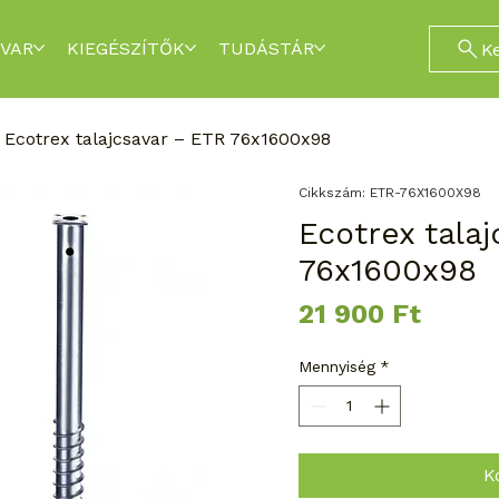
VAR
KIEGÉSZÍTŐK
TUDÁSTÁR
K
Ecotrex talajcsavar – ETR 76x1600x98
Cikkszám: ETR-76X1600X98
Ecotrex tala
76x1600x98
Ár
21 900 Ft
Mennyiség
*
K