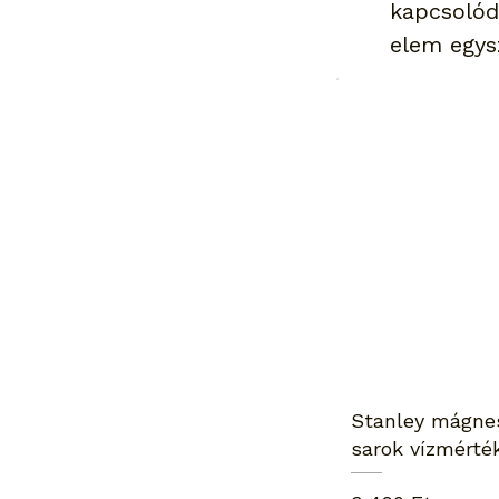
kapcsolód
elem egys
Stanley mágne
sarok vízmérté