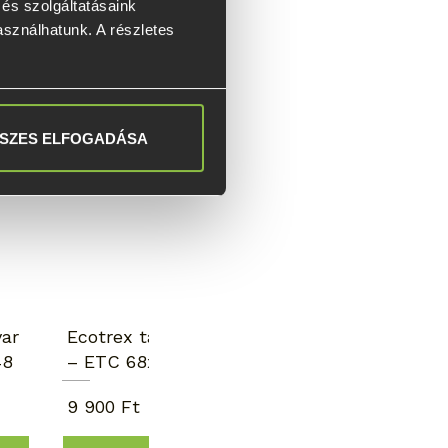
s szolgáltatásaink 
asználhatunk. A részletes 
Kézi telepítés
SZES ELFOGADÁSA
var
Ecotrex talajcsavar
48
– ETC 68x900x148
9 900 Ft