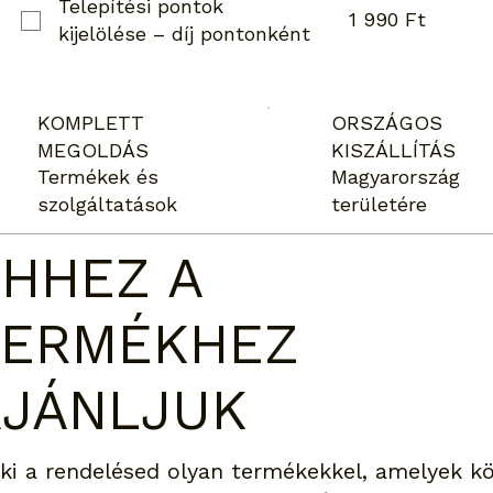
Telepítési pontok
1 990 Ft
kijelölése – díj pontonként
KOMPLETT
ORSZÁGOS
MEGOLDÁS
KISZÁLLÍTÁS
Termékek és
Magyarország
szolgáltatások
területére
HHEZ A
TERMÉKHEZ
AJÁNLJUK
 ki a rendelésed olyan termékekkel, amelyek kö