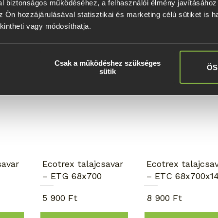
l biztonságos működéséhez, a felhasználói élmény javításához é
 Ön hozzájárulásával statisztikai és marketing célú sütiket is h
kintheti vagy módosíthatja.
Napernyőhöz
Kézi telepítés
kiváló
Csak a működéshez szükséges
ÖS
sütik
savar
Ecotrex talajcsavar
Ecotrex talajcsa
– ETG 68x700
– ETC 68x700x1
5 900 Ft
8 900 Ft