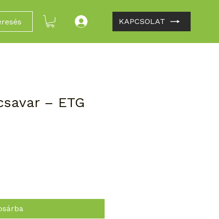
KAPCSOLAT
eresés
jcsavar – ETG
osárba