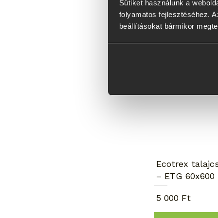
Sütiket használunk a webolda
folyamatos fejlesztéséhez. Az
beállításokat bármikor megte
Napernyőhöz
kiváló
Ecotrex talajc
– ETG 60x600
5 000 Ft