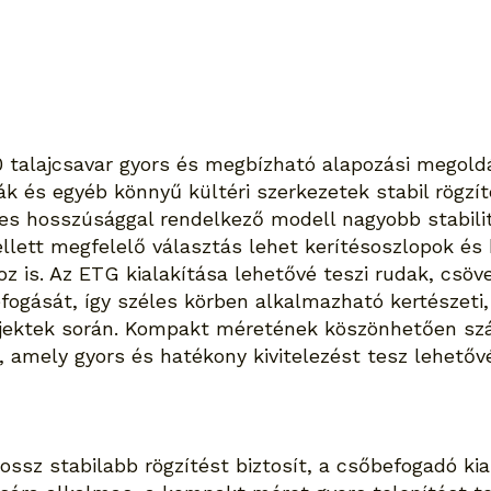
talajcsavar gyors és megbízható alapozási megoldás
ák és egyéb könnyű kültéri szerkezetek stabil rögz
 hosszúsággal rendelkező modell nagyobb stabilitá
lett megfelelő választás lehet kerítésoszlopok és
z is. Az ETG kialakítása lehetővé teszi rudak, csö
fogását, így széles körben alkalmazható kertészeti,
jektek során. Kompakt méretének köszönhetően sz
, amely gyors és hatékony kivitelezést tesz lehetőv
ssz stabilabb rögzítést biztosít, a csőbefogadó kia