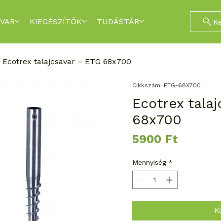
VAR
KIEGÉSZÍTŐK
TUDÁSTÁR
K
Ecotrex talajcsavar – ETG 68x700
Cikkszám: ETG-68X700
Ecotrex tala
68x700
Ár
5900 Ft
Mennyiség
*
K