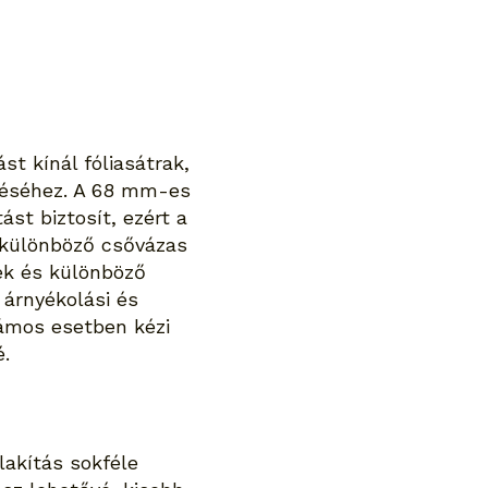
t kínál fóliasátrak,
ítéséhez. A 68 mm-es
st biztosít, ezért a
 különböző csővázas
vek és különböző
 árnyékolási és
ámos esetben kézi
é.
lakítás sokféle