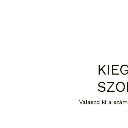
KIE
SZO
Válaszd ki a szám