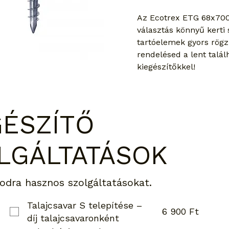
Az Ecotrex ETG 68x700 
választás könnyű kerti 
tartóelemek gyors rögzí
rendelésed a lent talál
kiegészítőkkel!
GÉSZÍTŐ
LGÁLTATÁSOK
odra hasznos szolgáltatásokat.
Talajcsavar S telepítése –
6 900 Ft
díj talajcsavaronként