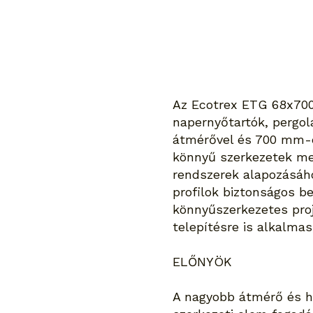
Az Ecotrex ETG 68x700 
napernyőtartók, pergol
átmérővel és 700 mm-es
könnyű szerkezetek mel
rendszerek alapozásáho
profilok biztonságos be
könnyűszerkezetes pro
telepítésre is alkalmas
ELŐNYÖK
A nagyobb átmérő és ho