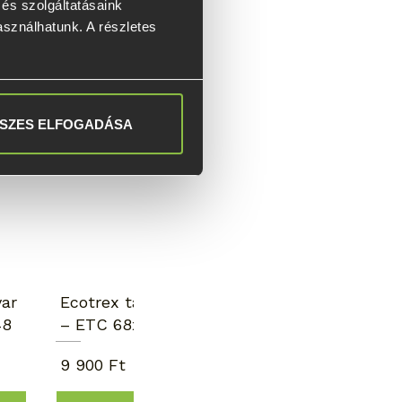
s szolgáltatásaink 
asználhatunk. A részletes 
Kézi telepítés
SZES ELFOGADÁSA
var
Ecotrex talajcsavar
48
– ETC 68x900x148
9 900 Ft