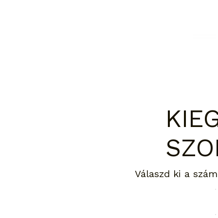
KIE
SZO
Válaszd ki a szám