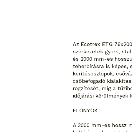
Az Ecotrex ETG 76x2000
szerkezetek gyors, sta
és 2000 mm-es hosszús
teherbírásra is képes, 
kerítésoszlopok, csővá
csőbefogadó kialakítás
rögzítését, míg a tűzi
időjárási körülmények k
ELŐNYÖK
A 2000 mm-es hossz mél