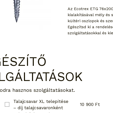
Az Ecotrex ETG 76x200
kialakításával mély és s
kültéri oszlopok és sz
Egészítsd ki a rendelés
szolgáltatásokkal és ki
GÉSZÍTŐ
LGÁLTATÁSOK
odra hasznos szolgáltatásokat.
Talajcsavar XL telepítése
10 900 Ft
– díj talajcsavaronként