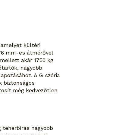
amelyet kültéri
 A 76 mm-es átmérővel
mellett akár 1750 kg
yőtartók, nagyobb
lapozásához. A G széria
k biztonságos
ztosít még kedvezőtlen
g teherbírás nagyobb