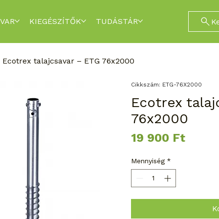
VAR
KIEGÉSZÍTŐK
TUDÁSTÁR
K
Ecotrex talajcsavar – ETG 76x2000
Cikkszám: ETG-76X2000
Ecotrex tala
76x2000
Ár
19 900 Ft
Mennyiség
*
K