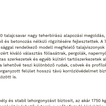
 talajcsavar nagy teherbírású alapozási megoldás, 
bil és betonozás nélküli rögzítésére fejlesztettek.
ággal rendelkező modell megfelelő talajviszonyok 
ezért kiváló választás fóliasátrak, pergolák, napern
zas szerkezetek és egyéb kültéri tartószerkezetek a
a lehetővé teszi különböző rudak, csövek és profilo
horganyzott felület hosszú távú korrózióvédelmet bi
özött is.
y és stabil lehorgonyzást biztosít, az akár 1750 k