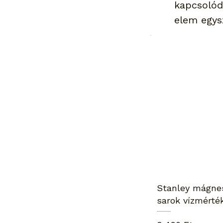
kapcsolód
elem egys
Stanley mágne
sarok vízmérté