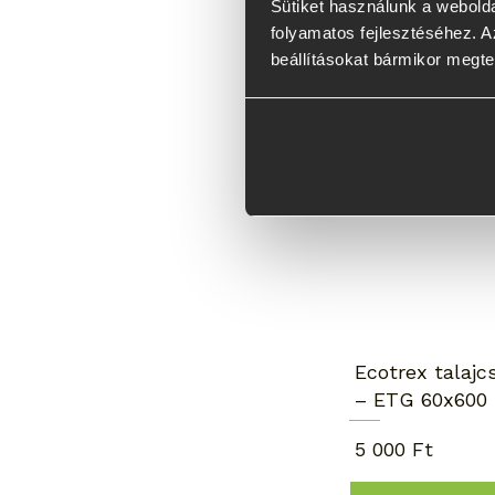
Sütiket használunk a webolda
folyamatos fejlesztéséhez. Az
beállításokat bármikor megte
Napernyőhöz
kiváló
Ecotrex talajc
– ETG 60x600
5 000 Ft