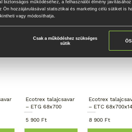
l biztonságos működéséhez, a felhasználói élmény javításához é
 Ön hozzájárulásával statisztikai és marketing célú sütiket is h
kintheti vagy módosíthatja.
Napernyőhöz
Kézi telepítés
kiváló
Csak a működéshez szükséges
ÖS
sütik
savar
Ecotrex talajcsavar
Ecotrex talajcsa
– ETG 68x700
– ETC 68x700x1
5 900 Ft
8 900 Ft