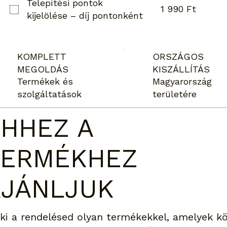
Telepítési pontok
1 990 Ft
kijelölése – díj pontonként
KOMPLETT
ORSZÁGOS
MEGOLDÁS
KISZÁLLÍTÁS
Termékek és
Magyarország
szolgáltatások
területére
HHEZ A
TERMÉKHEZ
AJÁNLJUK
 ki a rendelésed olyan termékekkel, amelyek kö