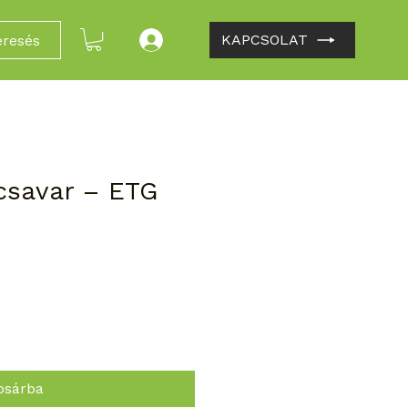
KAPCSOLAT
eresés
jcsavar – ETG
osárba