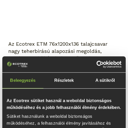
Az Ecotrex ETM 76x1200x136 talajcsavar
nagy teherbírású alapozási megoldás,
amelyet mobilházak, könnyűszerkezetes
épületek, pergolák, teraszok és egyéb
kültéri tartószerkezetek hosszú távú,
betonozás nélküli alapozására fejlesztettek.
Beleegyezés
Részletek
A sütikről
A 76 mm-es átmérővel, 1200 mm-es
hosszúsággal és 136 mm-es fejkialakítással
Az Ecotrex sütiket használ a weboldal biztonságos
rendelkező modell megfelelő talajviszonyok
működéséhez és a jobb felhasználói élmény érdekében.
mellett akár 1850 kg teherbírásra képes. A
hosszabb kivitel nagyobb lehorgonyzási
Sütiket használunk a weboldal biztonságos 
mélységet biztosít, amely hozzájárul a
működéséhez, a felhasználói élmény javításához és 