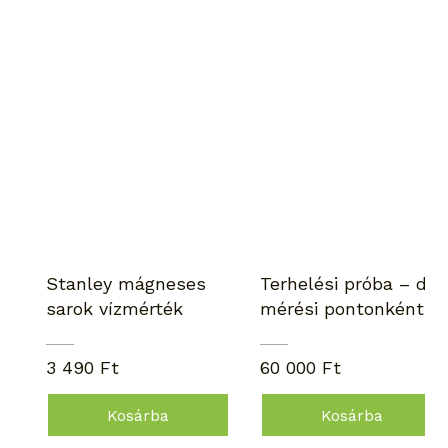
Stanley mágneses
Terhelési próba – díj
sarok vízmérték
mérési pontonként
3 490 Ft
60 000 Ft
Kosárba
Kosárba