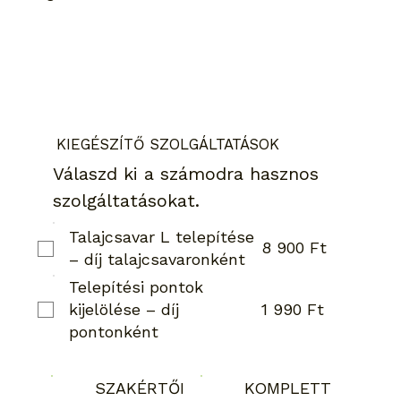
KIEGÉSZÍTŐ SZOLGÁLTATÁSOK
Válaszd ki a számodra hasznos
szolgáltatásokat.
Talajcsavar L telepítése
8 900 Ft
– díj talajcsavaronként
Telepítési pontok
1 990 Ft
kijelölése – díj
pontonként
SZAKÉRTŐI
KOMPLETT