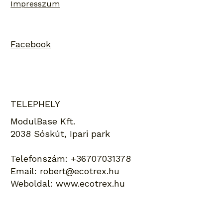
Impresszum
Facebook
TELEPHELY
ModulBase Kft.
2038 Sóskút, Ipari park
Telefonszám:
+36707031378
Email:
robert@ecotrex.hu
Weboldal:
www.ecotrex.hu