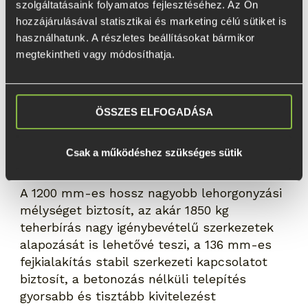
szerkezet stabilitásához és a nagyobb
szolgáltatásaink folyamatos fejlesztéséhez. Az Ön 
statikai igénybevétel biztonságos
hozzájárulásával statisztikai és marketing célú sütiket is 
kezeléséhez. Masszív acélszerkezete
használhatunk. A részletes beállításokat bármikor 
megtekintheti vagy módosíthatja.
megbízható szerkezeti kapcsolatot biztosít
acél- és faszerkezetek számára, miközben
jelentősen lerövidíti a kivitelezési időt a
hagyományos beton alapozási
ÖSSZES ELFOGADÁSA
rendszerekhez képest.
Csak a működéshez szükséges sütik
ELŐNYÖK
A 1200 mm-es hossz nagyobb lehorgonyzási
mélységet biztosít, az akár 1850 kg
teherbírás nagy igénybevételű szerkezetek
alapozását is lehetővé teszi, a 136 mm-es
fejkialakítás stabil szerkezeti kapcsolatot
biztosít, a betonozás nélküli telepítés
gyorsabb és tisztább kivitelezést