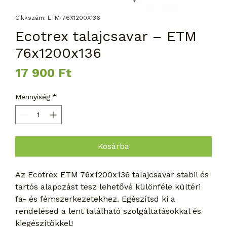
Cikkszám: ETM-76X1200X136
Ecotrex talajcsavar – ETM
76x1200x136
Ár
17 900 Ft
Mennyiség
*
Kosárba
Az Ecotrex ETM 76x1200x136 talajcsavar stabil és 
tartós alapozást tesz lehetővé különféle kültéri 
fa- és fémszerkezetekhez. Egészítsd ki a 
rendelésed a lent található szolgáltatásokkal és 
kiegészítőkkel!