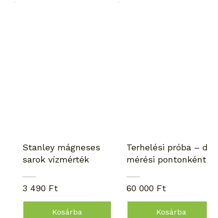
Stanley mágneses
Terhelési próba – díj
sarok vízmérték
mérési pontonként
3 490 Ft
60 000 Ft
Kosárba
Kosárba