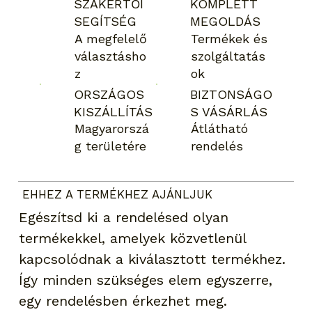
SZAKÉRTŐI
KOMPLETT
SEGÍTSÉG
MEGOLDÁS
A megfelelő
Termékek és
választásho
szolgáltatás
z
ok
ORSZÁGOS
BIZTONSÁGO
KISZÁLLÍTÁS
S VÁSÁRLÁS
Magyarorszá
Átlátható
g területére
rendelés
EHHEZ A TERMÉKHEZ AJÁNLJUK
Egészítsd ki a rendelésed olyan
termékekkel, amelyek közvetlenül
kapcsolódnak a kiválasztott termékhez.
Így minden szükséges elem egyszerre,
egy rendelésben érkezhet meg.