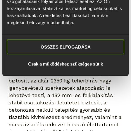
robusztus acélszerkezet kiváló stabilitást
szolgáltatásaink folyamatos fejlesztéséhez. Az Ön 
biztosít, miközben a gyors telepítés
hozzájárulásával statisztikai és marketing célú sütiket is 
jelentősen lerövidíti a kivitelezési időt. Az
használhatunk. A részletes beállításokat bármikor 
ETM sorozat ideális választás olyan
megtekintheti vagy módosíthatja.
projektekhez, ahol a szerkezeti kapcsolatnak
hosszú távon is nagy statikai terhelést kell
biztonságosan viselnie.
ÖSSZES ELFOGADÁSA
ELŐNYÖK
Csak a működéshez szükséges sütik
A 1600 mm-es hossz mélyebb lehorgonyzást
biztosít, az akár 2350 kg teherbírás nagy
igénybevételű szerkezetek alapozását is
lehetővé teszi, a 182 mm-es fejkialakítás
stabil csatlakozási felületet biztosít, a
betonozás nélküli telepítés gyorsabb és
tisztább kivitelezést eredményez, valamint a
masszív acélszerkezet hosszú élettartamot