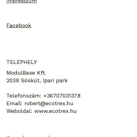
Impresszum
Facebook
TELEPHELY
ModulBase Kft.
2038 Sóskút, Ipari park
Telefonszám:
+36707031378
Email:
robert@ecotrex.hu
Weboldal:
www.ecotrex.hu