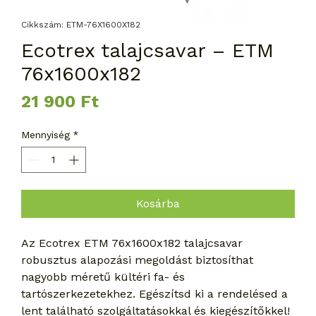
Cikkszám: ETM-76X1600X182
Ecotrex talajcsavar – ETM
76x1600x182
Ár
21 900 Ft
Mennyiség
*
Kosárba
Az Ecotrex ETM 76x1600x182 talajcsavar 
robusztus alapozási megoldást biztosíthat 
nagyobb méretű kültéri fa- és 
tartószerkezetekhez. Egészítsd ki a rendelésed a 
lent található szolgáltatásokkal és kiegészítőkkel!