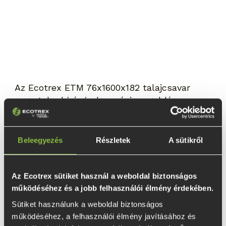
Az Ecotrex ETM 76x1600x182 talajcsavar
nagy teherbírású alapozási megoldás,
amelyet mobilházak, könnyűszerkezetes
épületek, pergolák, teraszok és egyéb
kültéri tartószerkezetek hosszú távú,
Beleegyezés
Részletek
A sütikről
betonozás nélküli alapozására fejlesztettek.
A 76 mm-es átmérővel, 1600 mm-es
hosszúsággal és 182 mm-es fejkialakítással
Az Ecotrex sütiket használ a weboldal biztonságos
rendelkező modell megfelelő talajviszonyok
működéséhez és a jobb felhasználói élmény érdekében.
mellett akár 2350 kg teherbírásra képes. A
Sütiket használunk a weboldal biztonságos 
nagyobb lehorgonyzási mélység és a
működéséhez, a felhasználói élmény javításához és 