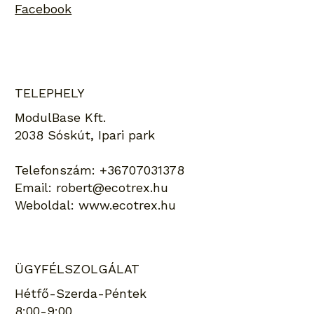
Facebook
TELEPHELY
ModulBase Kft.
2038 Sóskút, Ipari park
Telefonszám:
+36707031378
Email:
robert@ecotrex.hu
Weboldal:
www.ecotrex.hu
ÜGYFÉLSZOLGÁLAT
Hétfő-Szerda-Péntek
8:00-9:00