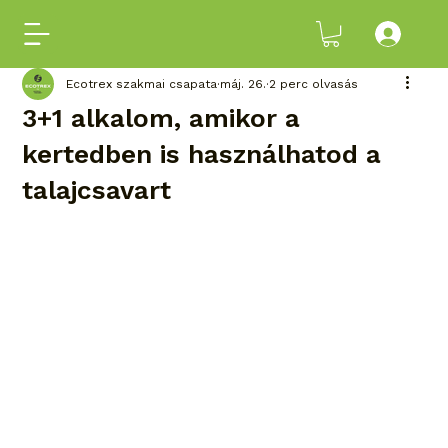
Ecotrex szakmai csapata
máj. 26.
2 perc olvasás
3+1 alkalom, amikor a
kertedben is használhatod a
talajcsavart