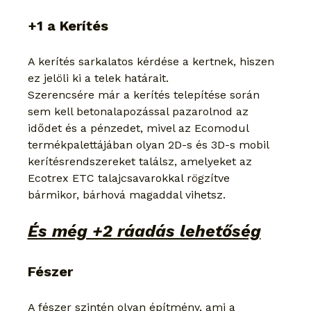
+1 a Kerítés
A kerítés sarkalatos kérdése a kertnek, hiszen 
ez jelöli ki a telek határait.
Szerencsére már a kerítés telepítése során 
sem kell betonalapozással pazarolnod az 
idődet és a pénzedet, mivel az Ecomodul 
termékpalettájában olyan 2D-s és 3D-s mobil 
kerítésrendszereket találsz, amelyeket az 
Ecotrex ETC talajcsavarokkal rögzítve 
bármikor, bárhová magaddal vihetsz.
És még +2 ráadás lehetőség
Fészer
A fészer szintén olyan építmény, ami a 