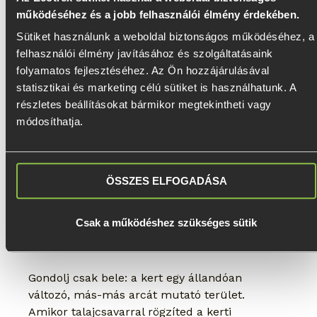
működéséhez és a jobb felhasználói élmény érdekében.
Sokan próbálkoznak azzal, hogy egy 
Sütiket használunk a weboldal biztonságos működéséhez, a 
betonalapban alakítanak ki egy viszonylag fix 
felhasználói élmény javításához és szolgáltatásaink 
helyet a napernyő elhelyezésére, pedig ennél 
folyamatos fejlesztéséhez. Az Ön hozzájárulásával 
sokkal egyszerűbben is megoldható a 
statisztikai és marketing célú sütiket is használhatunk. A 
rögzítése, mégpedig beton felhasználása 
részletes beállításokat bármikor megtekintheti vagy 
nélkül.
módosíthatja.
Ráadásul a talajcsavar használatával maga a 
napernyő is mobil marad, bárhová 
szállíthatod, nem lesz helyhez kötve.
ÖSSZES ELFOGADÁSA
Még nem értünk a lista végére, de ahogy látod, 
Csak a működéshez szükséges sütik
a talajcsavar kerti felhasználásának számtalan 
módja van.
Gondolj csak bele: a kert egy állandóan 
változó, más-más arcát mutató terület. 
Amikor talajcsavarral rögzíted a kerti 