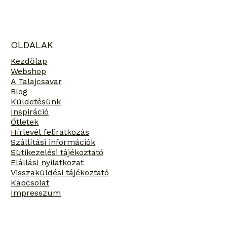
Hogyan bírja a talajcsavar az extrém
időjárási kihívásokat?
OLDALAK
Kezdőlap
Webshop
A Talajcsavar
Blog
Küldetésünk
Inspiráció
Ötletek
Hírlevél feliratkozás
Szállítási információk
Sütikezelési tájékoztató
Elállási nyilatkozat
Visszaküldési tájékoztató
Kapcsolat
Impresszum