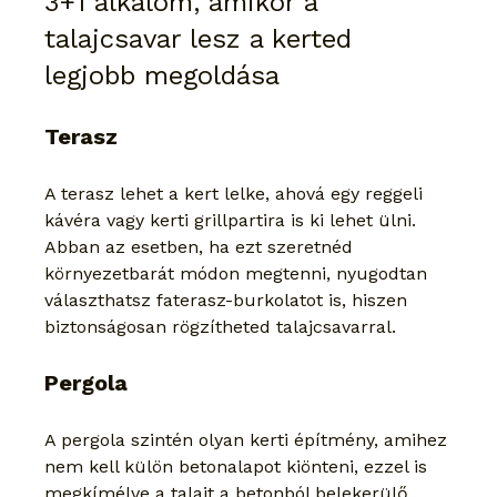
3+1 alkalom, amikor a 
talajcsavar lesz a kerted 
legjobb megoldása
Terasz
A terasz lehet a kert lelke, ahová egy reggeli 
kávéra vagy kerti grillpartira is ki lehet ülni.
Abban az esetben, ha ezt szeretnéd 
környezetbarát módon megtenni, nyugodtan 
választhatsz faterasz-burkolatot is, hiszen 
biztonságosan rögzítheted talajcsavarral.
Pergola
A pergola szintén olyan kerti építmény, amihez 
nem kell külön betonalapot kiönteni, ezzel is 
megkímélve a talajt a betonból belekerülő 