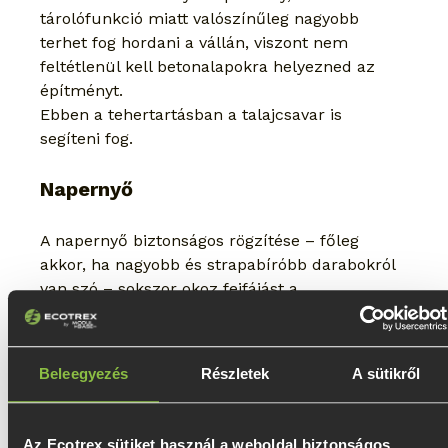
tárolófunkció miatt valószínűleg nagyobb 
terhet fog hordani a vállán, viszont nem 
feltétlenül kell betonalapokra helyezned az 
építményt.
Ebben a tehertartásban a talajcsavar is 
segíteni fog.
Napernyő
A napernyő biztonságos rögzítése – főleg 
akkor, ha nagyobb és strapabíróbb darabokról 
van szó – sokszor okoz fejfájást a 
kerttulajdonosoknak.
Már csak azért is, mert a viharos széllökések 
elég sok kárt tudnak okozni, ha felborítják a 
Beleegyezés
Részletek
A sütikről
monstrumot, és az ráborul például a teraszra 
vagy a kerti bútorra, esetleg a gyerekek 
mászókájára.
Az Ecotrex sütiket használ a weboldal biztonságos