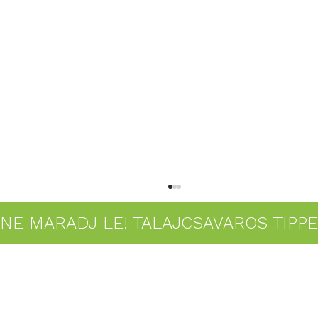
NE MARADJ LE! TALAJCSAVAROS TIPP