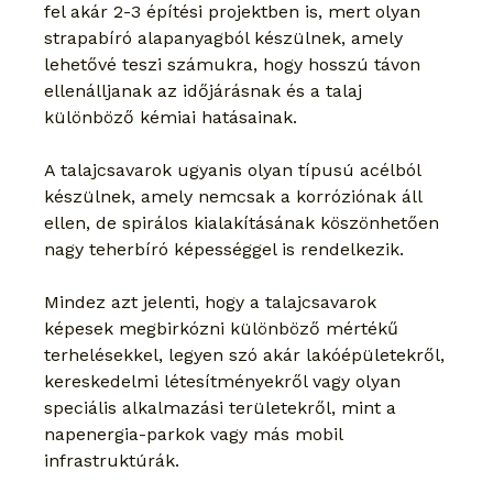
fel akár 2-3 építési projektben is, mert olyan 
strapabíró alapanyagból készülnek, amely 
lehetővé teszi számukra, hogy hosszú távon 
ellenálljanak az időjárásnak és a talaj 
különböző kémiai hatásainak.
A talajcsavarok ugyanis olyan típusú acélból 
készülnek, amely nemcsak a korróziónak áll 
ellen, de spirálos kialakításának köszönhetően 
nagy teherbíró képességgel is rendelkezik.
Mindez azt jelenti, hogy a talajcsavarok 
képesek megbirkózni különböző mértékű 
terhelésekkel, legyen szó akár lakóépületekről, 
kereskedelmi létesítményekről vagy olyan 
speciális alkalmazási területekről, mint a 
napenergia-parkok vagy más mobil 
infrastruktúrák.