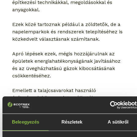
építkezési technikákkal, megoldásokkal és 
anyagokkal.
Ezek közé tartoznak például a zöldtetők, de a 
napelemparkok és rendszerek telepítéséhez is 
közkedvelt választásnak számítanak.
Apró lépések ezek, mégis hozzájárulnak az 
épületek energiahatékonyságának javításához 
és az üvegházhatású gázok kibocsátásának 
csökkentéséhez.
Emellett a talajcsavarokat használó 
építmények könnyen integrálhatók a 
természetes környezetbe, minimalizálva a 
vizuális szennyezést és elősegítve ezzel a 
biodiverzitás megőrzését.
Beleegyezés
Részletek
A sütikről
Ültetés a talajcsavar helyén?