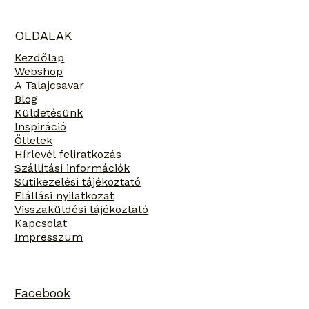
Mennyit bírnak és mire jók a
különböző talajcsavar szériák?
OLDALAK
Kezdőlap
Webshop
A Talajcsavar
Blog
Küldetésünk
Inspiráció
Ötletek
Hírlevél feliratkozás
Szállítási információk
Sütikezelési tájékoztató
Elállási nyilatkozat
Visszaküldési tájékoztató
Kapcsolat
Impresszum
Facebook