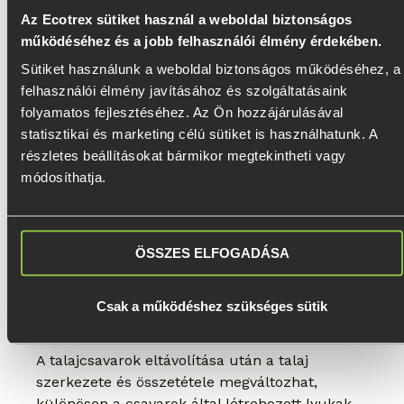
Az Ecotrex sütiket használ a weboldal biztonságos
működéséhez és a jobb felhasználói élmény érdekében.
Ez egy rendkívül érdekes kérdés, hiszen a 
talajcsavarok használata után a talaj bizonyos 
Sütiket használunk a weboldal biztonságos működéséhez, a 
részei változatlan formában maradnak meg, 
felhasználói élmény javításához és szolgáltatásaink 
így elméletben van lehetőség növények 
folyamatos fejlesztéséhez. Az Ön hozzájárulásával 
ültetésére a csavarok korábbi helyén.
statisztikai és marketing célú sütiket is használhatunk. A 
Ehhez persze arra is szükség van, hogy a 
részletes beállításokat bármikor megtekintheti vagy 
talajcsavarok eltávolítása után elegendő hely 
módosíthatja.
és megfelelő talajviszonyok álljanak 
rendelkezésre a növények számára.
Azonban néhány fontos szempontot érdemes 
ÖSSZES ELFOGADÁSA
figyelembe venni.
Talaj állapota
Csak a működéshez szükséges sütik
A talajcsavarok eltávolítása után a talaj 
szerkezete és összetétele megváltozhat, 
különösen a csavarok által létrehozott lyukak 