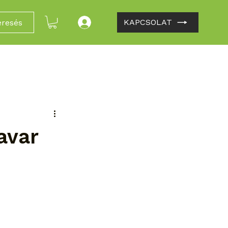
KAPCSOLAT
eresés
avar