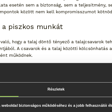
lata esetén sem a biztonság, sem a teljesítmény, s
empontok között nem kell kompromisszumot kötnöd
zi a piszkos munkát
nvaló, hogy a talaj döntő tényező a talajcsavarok teh
jából. A csavarok és a talaj közötti kölcsönhatás a
pként működnek.
 határozza meg az alap külső, a csavar pedig a belső
jcsavar a legtöbb talajban remekül felhasználható: 
Részletek
kavicsos és agyagos körülmények között, töltött tal
lmények között is.
 a weboldal biztonságos működéséhez és a jobb felhasználói é