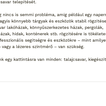
savar telepítését.
g nincs is semmi probléma, amíg például egy naper
agyis könnyebb tárgyak és eszközök stabil rögzítése
avar lakóházak, könnyűszerkezetes házak, pergolák, 
ázak, hidak, konténerek stb. rögzítésére is tökélet
fesszionális segítségre és eszközökre – mint amilye
 vagy a lézeres szintmérő – van szükség.
k egy kattintásra van minden: talajcsavar, kiegészí