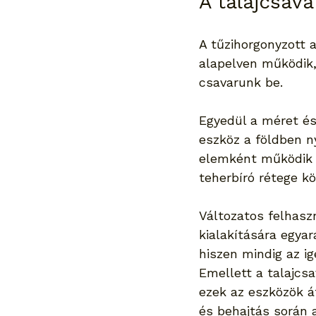
A talajcsav
A tűzihorgonyzott 
alapelven működik,
csavarunk be.
Egyedül a méret és
eszköz a földben ny
elemként működik a
teherbíró rétege kö
Változatos felhasz
kialakítására egya
hiszen mindig az i
Emellett a talajcs
ezek az eszközök á
és behajtás során 