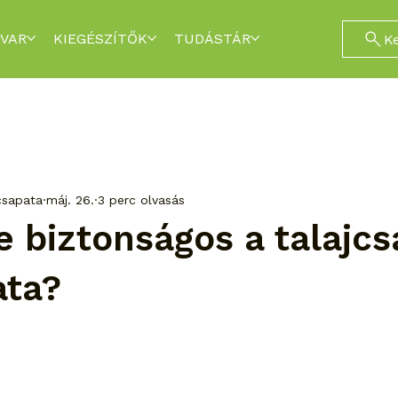
VAR
KIEGÉSZÍTŐK
TUDÁSTÁR
K
csapata
máj. 26.
3 perc olvasás
 biztonságos a talajcs
ata?