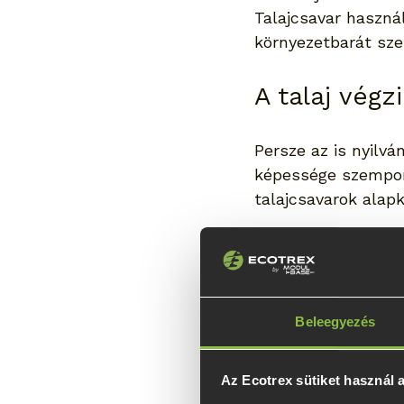
Talajcsavar haszná
környezetbarát sz
A talaj vég
Persze az is nyilvá
képessége szempont
talajcsavarok ala
Mint ilyen, a talaj
képességét.
Szerencsére a tala
Beleegyezés
homokos talajban, 
épp víz alatti körü
Az Ecotrex sütiket használ