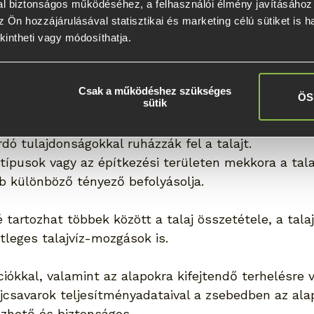
l biztonságos működéséhez, a felhasználói élmény javításához é
csavar megvásárlása és használata előtt a talajfel
 Ön hozzájárulásával statisztikai és marketing célú sütiket is h
 alapok külső teherbíró képességének értékeléséhez
kintheti vagy módosíthatja.
etekintést nyújthat, hogy milyen talajtípusok vanna
 a talaj konzisztenciája, és hol helyezkednek el a t
Csak a működéshez szükséges
ÖS
sütik
artani azt is, hogy a különböző talajtípusok és a k
dó tulajdonságokkal ruházzák fel a talajt.
jtípusok vagy az építkezési területen mekkora a tala
b különböző tényező befolyásolja.
tartozhat többek között a talaj összetétele, a tala
tleges talajvíz-mozgások is.
ciókkal, valamint az alapokra kifejtendő terhelésre 
ajcsavarok teljesítményadataival a zsebedben az ala
ezhető és biztonságos.