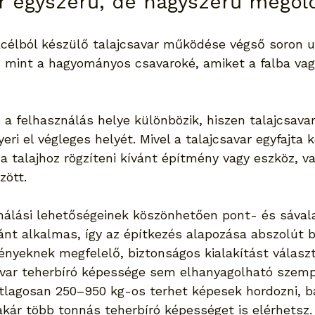
ar egyszerű, de nagyszerű megol
acélból készülő talajcsavar működése végső soron 
 mint a hagyományos csavaroké, amiket a falba vag
 a felhasználás helye különbözik, hiszen talajcsava
eri el végleges helyét. Mivel a talajcsavar egyfajta k
 talajhoz rögzíteni kívánt építmény vagy eszköz, va
zött.
nálási lehetőségeinek köszönhetően pont- és sával
ránt alkalmas, így az építkezés alapozása abszolút b
gényeknek megfelelő, biztonságos kialakítást válasz
avar teherbíró képessége sem elhanyagolható szemp
tlagosan 250–950 kg-os terhet képesek hordozni, bá
akár több tonnás teherbíró képességet is elérhetsz.