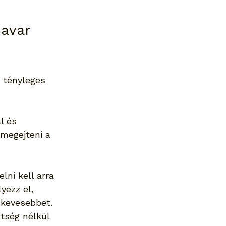
savar 
a tényleges 
l és 
megejteni a 
lni kell arra 
yezz el, 
 kevesebbet.
tség nélkül 