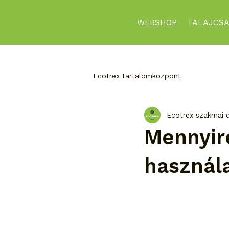
WEBSHOP
TALAJCSA
Ecotrex tartalomközpont
Ecotrex szakmai 
Mennyire
használ