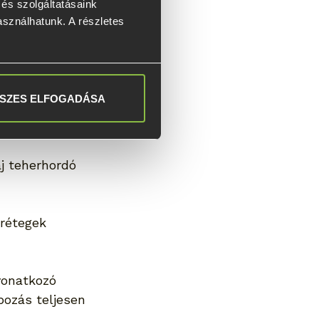
s szolgáltatásaink 
mérés 
asználhatunk. A részletes 
. Ez a 
k az 
eherhordó 
SZES ELFOGADÁSA
örnyezet 
j teherhordó 
jrétegek 
vonatkozó 
pozás teljesen 