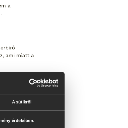
em a 
.
erbíró 
z, ami miatt a 
 teherbíró 
földes és 
A sütikről
ajban vagy 
lmény érdekében.