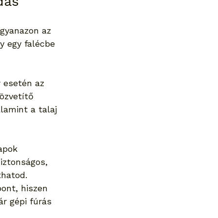
dás
ugyanazon az 
y egy falécbe 
r esetén az 
özvetítő 
lamint a talaj 
apok 
iztonságos, 
thatod.
ont, hiszen 
r gépi fúrás 