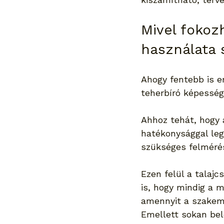
Mivel fokoz
használata 
Ahogy fentebb is em
teherbíró képességr
Ahhoz tehát, hogy 
hatékonysággal leg
szükséges felméré
Ezen felül a talajc
is, hogy mindig a 
amennyit a szakem
Emellett sokan bel