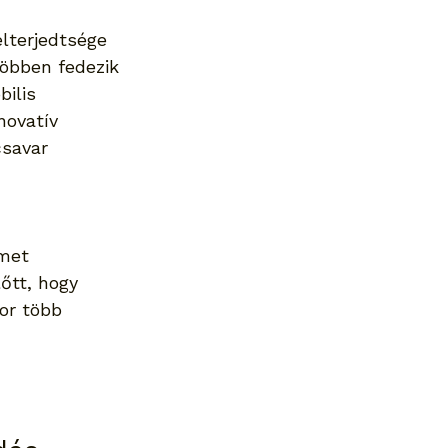
lterjedtsége 
öbben fedezik 
ilis 
novatív 
csavar 
met 
őtt, hogy 
or több 