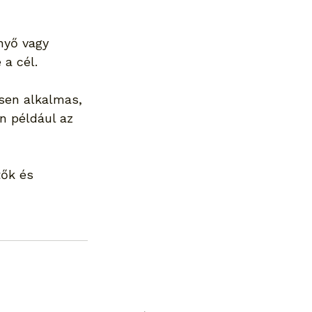
nyő vagy 
 a cél.
esen alkalmas, 
n például az 
tők és 