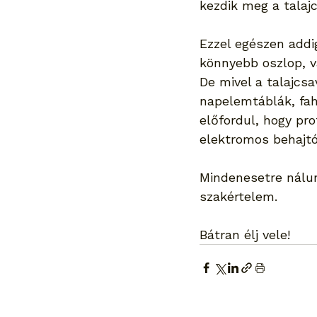
kezdik meg a talajc
Ezzel egészen addi
könnyebb oszlop, v
De mivel a talajcs
napelemtáblák, fah
előfordul, hogy pro
elektromos behajtó
Mindenesetre nálun
szakértelem. 
Bátran élj vele!