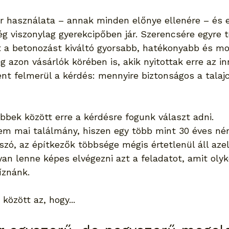
ar használata – annak minden előnye ellenére – és e
 viszonylag gyerekcipőben jár. Szerencsére egyre t
 a betonozást kiváltó gyorsabb, hatékonyabb és mob
g azon vásárlók körében is, akik nyitottak erre az in
nt felmerül a kérdés: mennyire biztonságos a talaj
bbek között erre a kérdésre fogunk választ adni.
nem mai találmány, hiszen egy több mint 30 éves né
szó, az építkezők többsége mégis értetlenül áll azel
an lenne képes elvégezni azt a feladatot, amit olyk
íznánk.
között az, hogy...