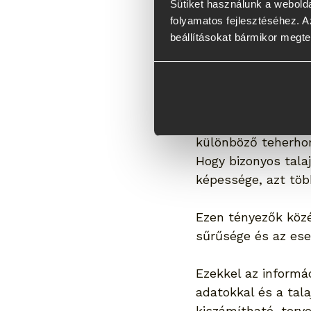
Sütiket használunk a webolda
Ugyanakkor a talaj
folyamatos fejlesztéséhez. Az
elengedhetetlen az
beállításokat bármikor megte
felmérés abba is b
építkezésen, milyen
rétegek.
Fontos szem előtt t
különböző teherhor
Hogy bizonyos tala
képessége, azt töb
Ezen tényezők közé 
sűrűsége és az ese
Ezekkel az informá
adatokkal és a tal
kiszámítható, terv