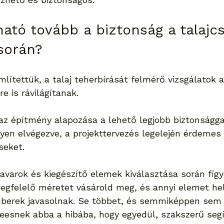
ható tovább a biztonság a talajc
során?
lítettük, a talaj teherbírását felmérő vizsgálatok 
e is rávilágítanak.
az építmény alapozása a lehető legjobb biztonságga
yen elvégezve, a projekttervezés legelején érdemes 
seket.
savarok és kiegészítő elemek kiválasztása során figye
megfelelő méretet vásárold meg, és annyi elemet hel
berek javasolnak. Se többet, és semmiképpen sem
eesnek abba a hibába, hogy egyedül, szakszerű segí