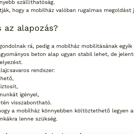
nyebb szállíthatóság.
ítják, hogy a mobilház valóban rugalmas megoldást 
s az alapozás?
ondolnak rá, pedig a mobilház mobilitásának egyik
agyományos beton alap ugyan stabil lehet, de jelen
elyezést.
lajcsavaros rendszer:
thető,
iztosít,
munkát igényel,
tén visszabontható.
 hogy a mobilház könnyebben költöztethető legyen a
nkákra lenne szükség.