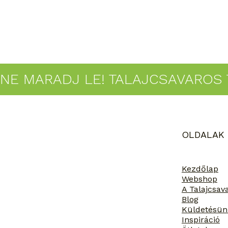
NE MARADJ LE! TALAJCSAVAROS 
OLDALAK
Környezetbarát és
fenntartható: a
talajcsavarok
Kezdőlap
újrafelhasználható
Webshop
tulajdonsága
A Talajcsav
Blog
Küldetésün
Inspiráció