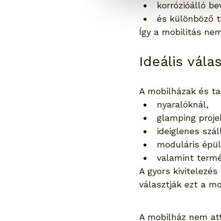
korrózióálló be
és különböző t
Így a mobilitás ne
Ideális vál
A mobilházak és ta
nyaralóknál,
glamping proje
ideiglenes szál
moduláris épül
valamint termé
A gyors kivitelezé
választják ezt a m
A mobilház nem attó