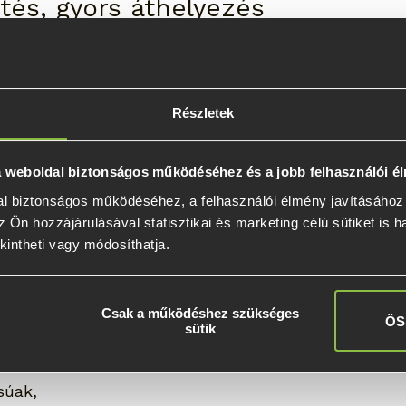
ítés, gyors áthelyezés
legnagyobb előnye a gyors kivitelezés. A talajcsava
hány óra alatt elkészülhet a megfelelő rögzítés, íg
 használatba vehető.
Részletek
e szeretnéd telepíteni, a rendszer egyszerűbben bo
 a weboldal biztonságos működéséhez és a jobb felhasználói é
 a hagyományos beton alapozás.
l biztonságos működéséhez, a felhasználói élmény javításához é
 Ön hozzájárulásával statisztikai és marketing célú sütiket is h
kompromisszumok nélkül
kintheti vagy módosíthatja.
bilház mozgatható, még ugyanolyan fontos a stabilit
Csak a működéshez szükséges
elően kiválasztott talajcsavaros rendszer hosszú tá
ÖS
sütik
biztosíthat.
arok:
súak,