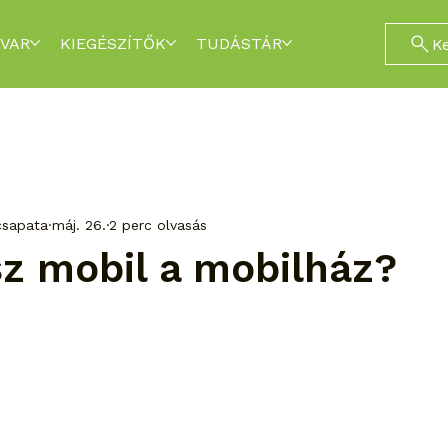
VAR
KIEGÉSZÍTŐK
TUDÁSTÁR
K
csapata
máj. 26.
2 perc olvasás
sz mobil a mobilház?