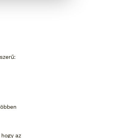
szerű:
többen 
 hogy az 