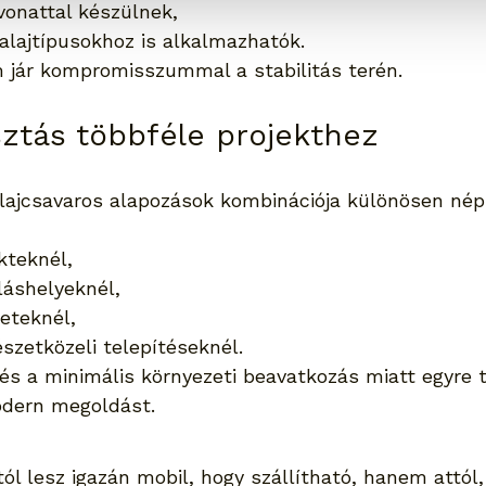
vonattal készülnek,
alajtípusokhoz is alkalmazhatók.
m jár kompromisszummal a stabilitás terén.
asztás többféle projekthez
lajcsavaros alapozások kombinációja különösen nép
kteknél,
láshelyeknél,
eteknél,
szetközeli telepítéseknél.
s és a minimális környezeti beavatkozás miatt egyre 
odern megoldást.
l lesz igazán mobil, hogy szállítható, hanem attól,