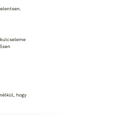
jelentsen.
 kulcseleme 
tősen 
nélkül, hogy 