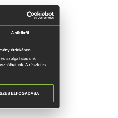
ros 
y a ház 
A sütikről
ntható és 
lmény érdekében.
s szolgáltatásaink 
asználhatunk. A részletes 
ás és a 
von is 
SZES ELFOGADÁSA