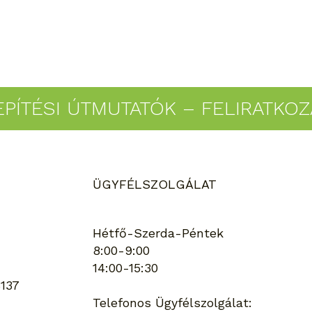
EPÍTÉSI ÚTMUTATÓK – FELIRATKO
ÜGYFÉLSZOLGÁLAT
yit bírnak és mire jók
lönböző talajcsavar
iák?
Hétfő-Szerda-Péntek
8:00-9:00
14:00-15:30
137
Telefonos Ügyfélszolgálat: