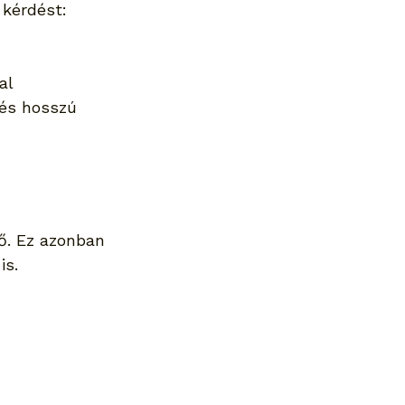
kérdést: 
al 
és hosszú 
ő. Ez azonban 
is.