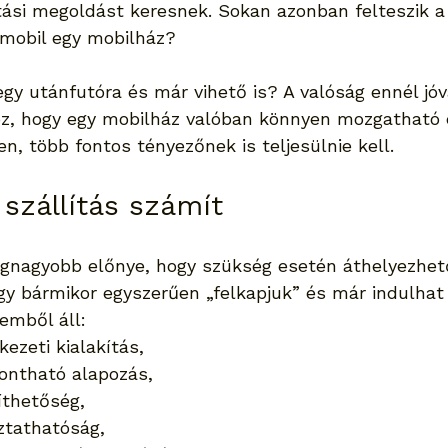
ási megoldást keresnek. Sokan azonban felteszik a 
 mobil egy mobilház?
egy utánfutóra és már vihető is? A valóság ennél jóv
oz, hogy egy mobilház valóban könnyen mozgatható 
yen, több fontos tényezőnek is teljesülnie kell.
szállítás számít
egnagyobb előnye, hogy szükség esetén áthelyezhet
gy bármikor egyszerűen „felkapjuk” és már indulhat 
emből áll:
ezeti kialakítás,
bontható alapozás,
íthetőség,
ztathatóság,