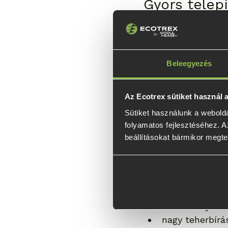
Gyors telep
A mobilházak egyik 
alapozással akár né
rövidebb idő alatt
Beleegyezés
Ha később új helyr
Az Ecotrex sütiket használ
újraépíthető, mint
Sütiket használunk a webolda
folyamatos fejlesztéséhez. Az
Stabilitás 
beállításokat bármikor megte
Attól, hogy egy mo
biztonság. A megfel
megbízható alapot 
A modern talajcsav
nagy teherbírá