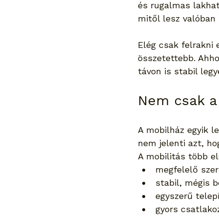
és rugalmas lakhat
mitől lesz valóban
Elég csak felrakni 
összetettebb. Ahh
távon is stabil leg
Nem csak a 
A mobilház egyik l
nem jelenti azt, ho
A mobilitás több el
megfelelő szerk
stabil, mégis 
egyszerű telep
gyors csatlako