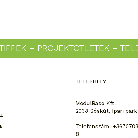
TIPPEK – PROJEKTÖTLETEK – TEL
TELEPHELY
Hogyan bírja a talajcsavar
Menn
az extrém időjárási
a kü
kihívásokat?
szér
ModulBase Kft.
2038 Sóskút, Ipari park
ar
Telefonszám:
+3670703
k
8