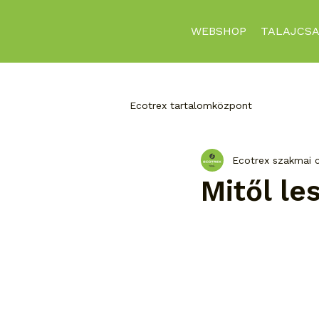
WEBSHOP
TALAJCSA
Ecotrex tartalomközpont
Ecotrex szakmai 
Mitől le