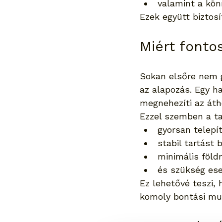
valamint a kön
Ezek együtt biztos
Miért fonto
Sokan elsőre nem g
az alapozás. Egy h
megnehezíti az áth
Ezzel szemben a ta
gyorsan telepí
stabil tartást b
minimális föld
és szükség ese
Ez lehetővé teszi,
komoly bontási mu