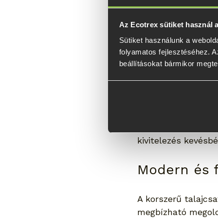
lejtős telken,
nehezen megkö
Az Ecotrex sütiket használ
vagy már kialak
Sütiket használunk a webolda
folyamatos fejlesztéséhez. Az
Gyorsabb ki
beállításokat bármikor megte
Míg a beton alapozá
néhány óra alatt el
vagy pergola nyújt
Ráadásul nincs szü
kivitelezés kevésbé
Modern és 
A korszerű talajcsa
megbízható megoldá