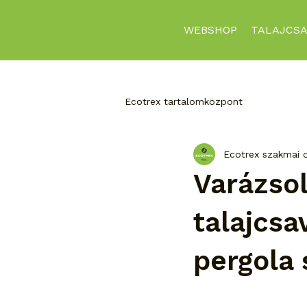
WEBSHOP
TALAJCSA
Ecotrex tartalomközpont
Ecotrex szakmai 
Varázsol
talajcsa
pergola 