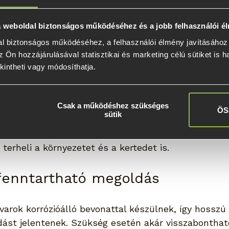
zelíthető helyeken,
 a weboldal biztonságos működéséhez és a jobb felhasználói é
ított kert esetén.
l biztonságos működéséhez, a felhasználói élmény javításához é
 Ön hozzájárulásával statisztikai és marketing célú sütiket is h
vitelezés, több idő a pihenésre
kintheti vagy módosíthatja.
s gyakran napokig tart, a talajcsavaros rendszer te
készülhet. Ez azt jelenti, hogy hamarabb élvezheted
Csak a működéshez szükséges
ÖS
sütik
otta kényelmet.
kség nagy mennyiségű építési hulladék elszállításá
 terheli a környezetet és a kertedet is.
fenntartható megoldás
varok korrózióálló bevonattal készülnek, így hosszú 
st jelentenek. Szükség esetén akár visszabontható