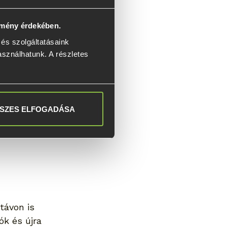
lmény érdekében.
s szolgáltatásaink 
asználhatunk. A részletes 
lepítése akár 
 az új terasz 
SZES ELFOGADÁSA
ra sem, így a 
távon is 
k és újra 