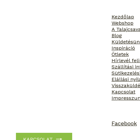
Környezetbarát és
fenntartható: a
talajcsavarok
Kezdőlap
újrafelhasználható
Webshop
tulajdonsága
A Talajcsav
Blog
Küldetésün
Inspiráció
Ötletek
Hírlevél fel
Szállítási 
Sütikezelés
Elállási nyi
Visszaküldé
Kapcsolat
Impresszu
Facebook
KAPCSOLAT