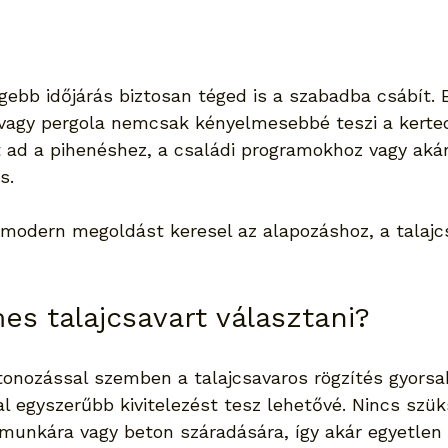
gebb időjárás biztosan téged is a szabadba csábít. 
 vagy pergola nemcsak kényelmesebbé teszi a kerte
t ad a pihenéshez, a családi programokhoz vagy akár
s.
 modern megoldást keresel az alapozáshoz, a talajcs
es talajcsavart választani?
nozással szemben a talajcsavaros rögzítés gyorsab
al egyszerűbb kivitelezést tesz lehetővé. Nincs szük
unkára vagy beton száradására, így akár egyetlen 