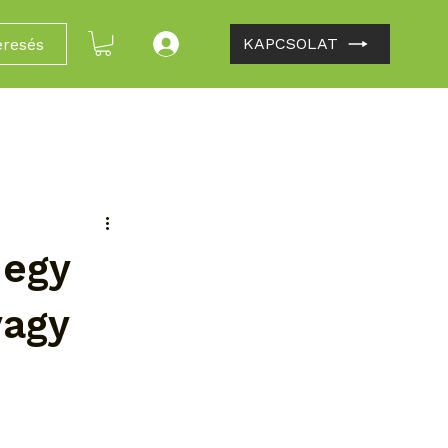
KAPCSOLAT
eresés
 egy
vagy