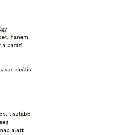
Egy 
det, hanem 
 a baráti 
avar ideális 
b, tisztább 
ség 
nap alatt 