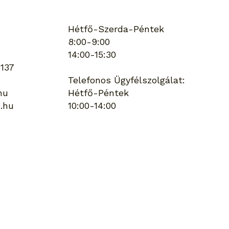
yit bírnak és mire jók
lönböző talajcsavar
iák?
Hétfő-Szerda-Péntek
8:00-9:00
14:00-15:30
137
Telefonos Ügyfélszolgálat:
hu
Hétfő-Péntek
.hu
10:00-14:00
Keresés