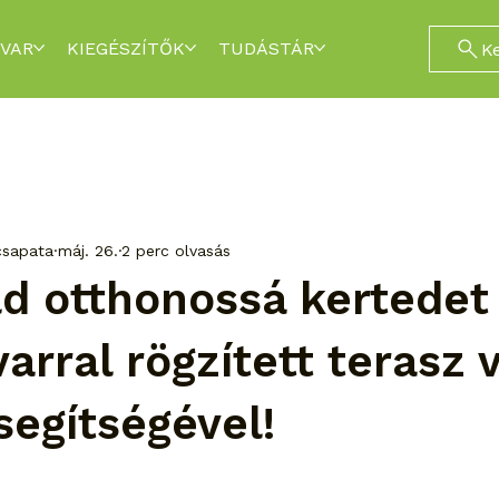
VAR
KIEGÉSZÍTŐK
TUDÁSTÁR
K
csapata
máj. 26.
2 perc olvasás
d otthonossá kertedet
varral rögzített terasz 
segítségével!