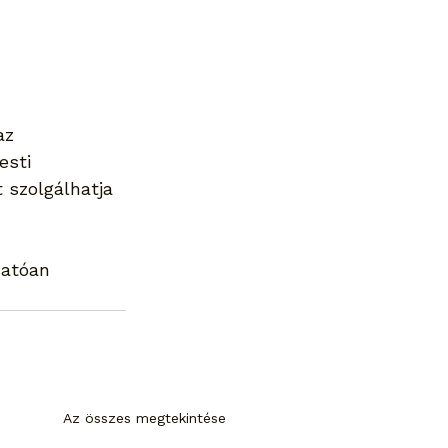
az 
esti 
 szolgálhatja 
hatóan 
Az összes megtekintése