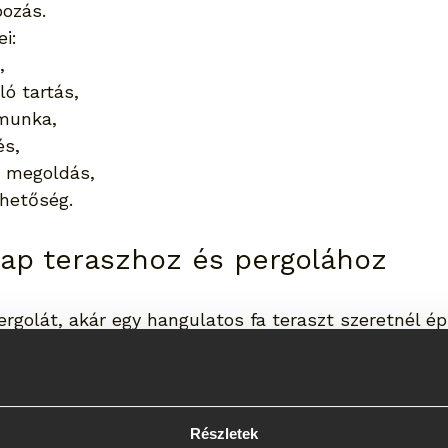
pozás.
ei:
,
ló tartás,
dmunka,
és,
t megoldás,
lhetőség.
lap teraszhoz és pergolához
golát, akár egy hangulatos fa teraszt szeretnél épí
kulcsfontosságú. A talajcsavar stabil tartást bizto
n is, miközben nem bontja meg jelentősen a kertede
ös lehet:
n,
Részletek