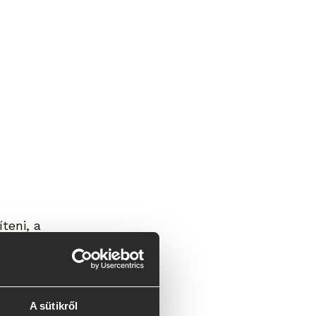
teni, a 
sít különböző 
t.
A sütikről