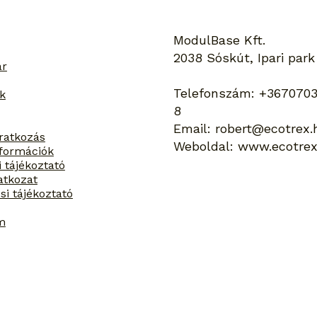
Hogyan bírja a talajcsavar
Menn
az extrém időjárási
a kü
kihívásokat?
szér
ModulBase Kft.
2038 Sóskút, Ipari park
ar
Telefonszám:
+3670703
k
8
Email:
robert@ecotrex.
iratkozás
Weboldal:
www.ecotrex
információk
i tájékoztató
latkozat
si tájékoztató
m