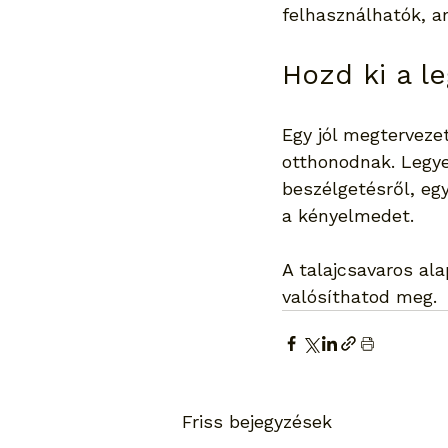
felhasználhatók, a
Hozd ki a l
Egy jól megtervezet
otthonodnak. Legyen
beszélgetésről, egy
a kényelmedet.
A talajcsavaros al
valósíthatod meg.
Friss bejegyzések