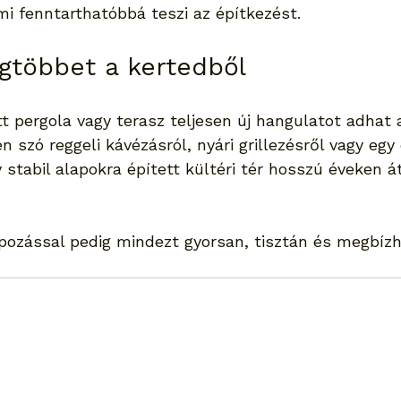
mi fenntarthatóbbá teszi az építkezést.
egtöbbet a kertedből
t pergola vagy terasz teljesen új hangulatot adhat 
 szó reggeli kávézásról, nyári grillezésről vagy egy 
 stabil alapokra épített kültéri tér hosszú éveken át
apozással pedig mindezt gyorsan, tisztán és megbíz