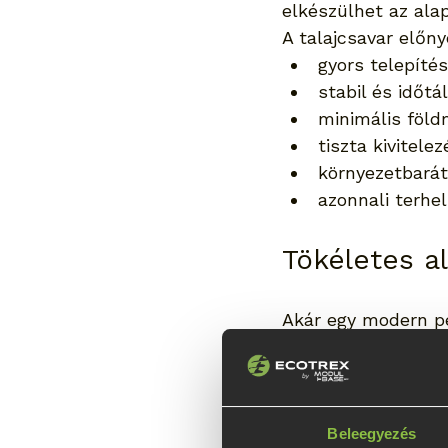
elkészülhet az ala
A talajcsavar előny
gyors telepítés
stabil és időtál
minimális föl
tiszta kivitelez
környezetbará
azonnali terhe
Tökéletes a
Akár egy modern per
megfelelő alapozás 
talajtípusok eseté
Ez különösen előny
füves területe
Beleegyezés