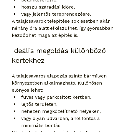
hosszú száradási időre,
vagy jelentős tereprendezésre.
A talajcsavarok telepítése sok esetben akár 
néhány óra alatt elkészülhet, így gyorsabban 
kezdődhet maga az építés is.
Ideális megoldás különböző 
kertekhez
A talajcsavaros alapozás szinte bármilyen 
környezetben alkalmazható. Különösen 
előnyös lehet:
füves vagy parkosított kertben,
lejtős területen,
nehezen megközelíthető helyeken,
vagy olyan udvarban, ahol fontos a 
minimális bontás.