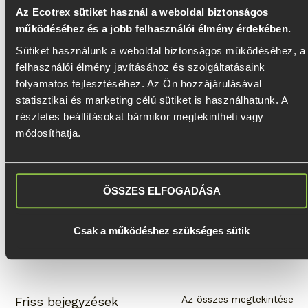
Az Ecotrex sütiket használ a weboldal biztonságos
A modern talajcsavarok korrózióálló bevonattal 
működéséhez és a jobb felhasználói élmény érdekében.
készülnek, így hosszú távon is stabil alapot 
Sütiket használunk a weboldal biztonságos működéséhez, a 
biztosítanak. Emellett szükség esetén 
felhasználói élmény javításához és szolgáltatásaink 
visszabonthatók és újra felhasználhatók, ami 
folyamatos fejlesztéséhez. Az Ön hozzájárulásával 
fenntarthatóbb megoldássá teszi őket.
statisztikai és marketing célú sütiket is használhatunk. A 
részletes beállításokat bármikor megtekintheti vagy 
módosíthatja.
Ha szeretnéd jobban kihasználni a kerted 
lehetőségeit, egy terasz remek választás lehet. 
A talajcsavaros alapozás gyors, tiszta és 
megbízható megoldást kínál, amellyel 
ÖSSZES ELFOGADÁSA
egyszerűbben és gyorsabban valósíthatod meg 
a kültéri terveidet.
Csak a működéshez szükséges sütik
Az összes megtekintése
Friss bejegyzések