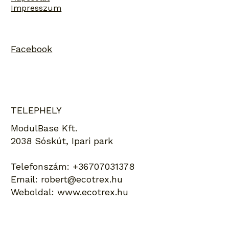
Impresszum
Facebook
TELEPHELY
ModulBase Kft.
2038 Sóskút, Ipari park
Telefonszám:
+36707031378
Email:
robert@ecotrex.hu
Weboldal:
www.ecotrex.hu