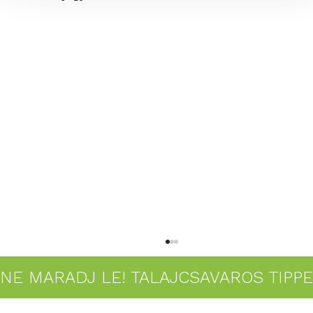
NE MARADJ LE! TALAJCSAVAROS TIPP