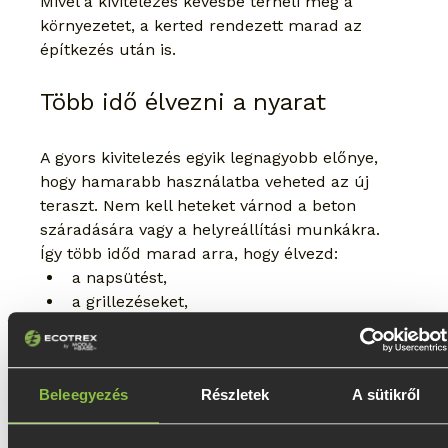
Mivel a kivitelezés kevésbé terheli meg a 
környezetet, a kerted rendezett marad az 
építkezés után is.
Több idő élvezni a nyarat
A gyors kivitelezés egyik legnagyobb előnye, 
hogy hamarabb használatba veheted az új 
teraszt. Nem kell heteket várnod a beton 
száradására vagy a helyreállítási munkákra.
Így több időd marad arra, hogy élvezd:
a napsütést,
a grillezéseket,
a nyugodt esti beszélgetéseket,
vagy a pihenést a saját kertedben.
Beleegyezés
Részletek
A sütikről
Környezetbarát és időtálló 
megoldás