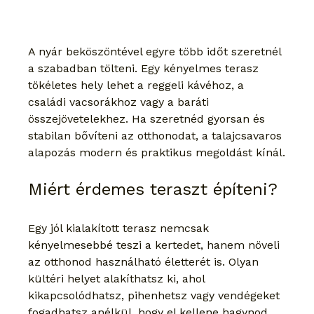
A nyár beköszöntével egyre több időt szeretnél 
a szabadban tölteni. Egy kényelmes terasz 
tökéletes hely lehet a reggeli kávéhoz, a 
családi vacsorákhoz vagy a baráti 
összejövetelekhez. Ha szeretnéd gyorsan és 
stabilan bővíteni az otthonodat, a talajcsavaros 
alapozás modern és praktikus megoldást kínál.
Miért érdemes teraszt építeni?
Egy jól kialakított terasz nemcsak 
kényelmesebbé teszi a kertedet, hanem növeli 
az otthonod használható életterét is. Olyan 
kültéri helyet alakíthatsz ki, ahol 
kikapcsolódhatsz, pihenhetsz vagy vendégeket 
fogadhatsz anélkül, hogy el kellene hagynod 