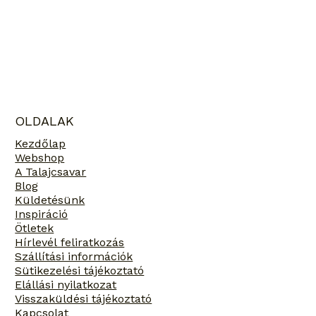
Hogyan bírja a talajcsavar az extrém
időjárási kihívásokat?
OLDALAK
Kezdőlap
Webshop
A Talajcsavar
Blog
Küldetésünk
Inspiráció
Ötletek
Hírlevél feliratkozás
Szállítási információk
Sütikezelési tájékoztató
Elállási nyilatkozat
Visszaküldési tájékoztató
Kapcsolat